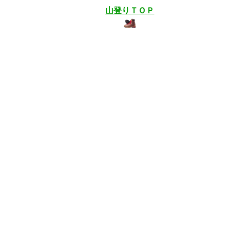
山登りＴＯＰ