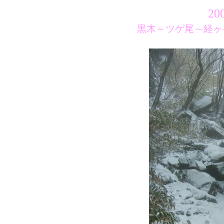
20
黒木～ツゲ尾～経ヶ