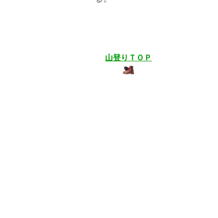
山登りＴＯＰ