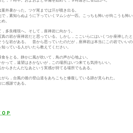
と，７時半。およおよと準備を始めて，９時過ぎに登山口へ。
案外暑かった。ツゲ尾までは汗が噴き出る。
で，素知らぬように下っていくマムシが一匹。こっちも怖いが向こうも怖い
ため。
，多良権現へ。そして，座禅岩に向かう。
真の岩が座禅岩だと思っている。しかし，ここいらにはいくつか座禅したと
そうな岩がある。 昔から思っていたのだが，座禅岩は本当にこの岩でいいの
を知っている人がいたら教えてください。
食をとる。静かに風が吹いて，鳥の声が心地よい。
かって，遠望はきかないが，この場所はいつ来ても気持ちいい。
からきたんだなあという実感が持てる場所でもある。
がら，台風の後の登山道をあちこちと修復している跡が見られた。
に感謝である。
ＴＯＰ