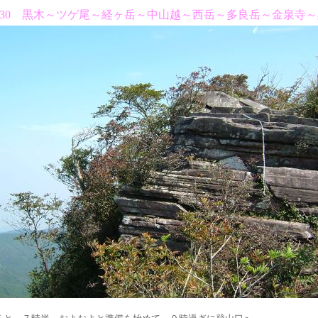
.09.30 黒木～ツゲ尾～経ヶ岳～中山越～西岳～多良岳～金泉寺