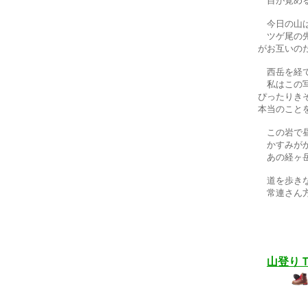
目が覚める
今日の山は
ツゲ尾の先
がお互いの
西岳を経て
私はこの写
ぴったりき
本当のこと
この岩で昼
かすみがか
あの経ヶ岳
道を歩きな
常連さん方
山登り