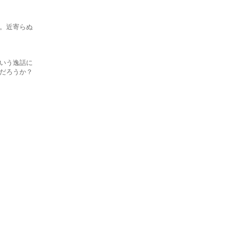
。近寄らぬ
いう逸話に
だろうか？