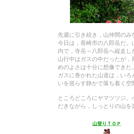
先週に引き続き，山仲間のみ
今日は，長崎市の八郎岳だ。
内で，寺岳～八郎岳へ縦走し
山行中はガスの中だったが，
めのよさは十分に想像できた
ガスに巻かれた山道は，いろ
いを巡らす静かで落ち着く空
ところどころにヤマツツジ。
だきながら，しっとりの山を
山登りＴＯＰ