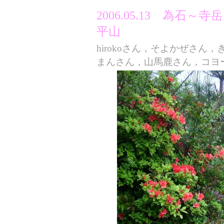
2006.05.13 為石
平山
hirokoさん，そよかぜさ
まんさん，山馬鹿さん，コヨーテ