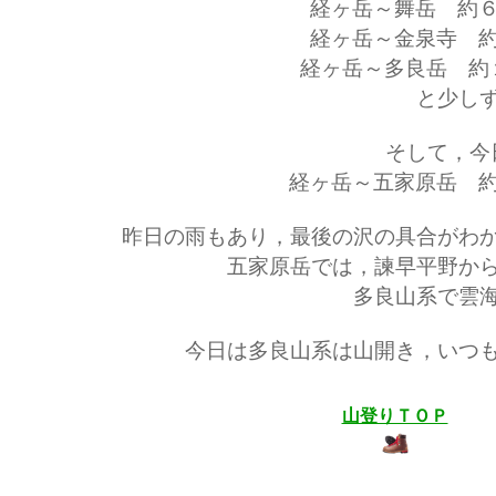
経ヶ岳～舞岳 約６
経ヶ岳～金泉寺 約
経ヶ岳～多良岳 約１
と少しず
そして，今
経ヶ岳～五家原岳 約
昨日の雨もあり，最後の沢の具合がわか
五家原岳では，諫早平野から
多良山系で雲海
今日は多良山系は山開き，いつも
山登りＴＯＰ