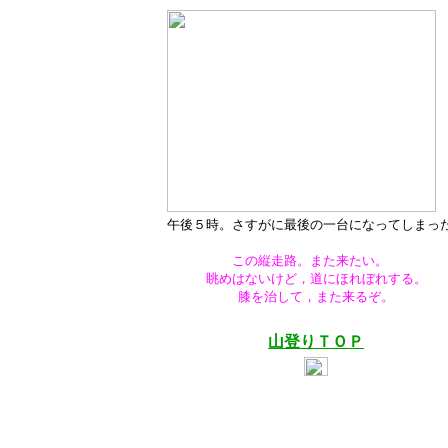
午後５時。さすがに最後の一台になってしまっ
この縦走路。また来たい。
眺めはないけど，道にほれぼれする。
膝を治して，また来るぞ。
山登りＴＯＰ