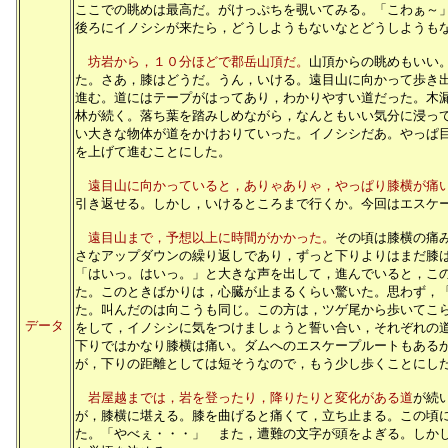
ここでの眺めは最高だ。がけっぷちを覗いてみる。「こわぁ～
後ろにイノシシが来たら，どうしようもないなとどうしようも
坊岩から，１０分ほどで郡岳山頂だ。
山頂からの眺めもいい
た。さあ，膝はどうだ。うん，いける。遠目山に向かって歩き
進む。道にはテープがはってあり，わかりやすい道だった。木
林が続く。落ち葉を踏みしめながら，なんともいい気分に浸っ
い大きな物体が道をかけおりていった。イノシシだあ。やっぱ
を上げて進むことにした。
遠目山に向かっていると，ありゃありゃ，やっぱり膝横が痛
引き返せる。しかし，いけるところまで行くか。今回はエスケ
遠目山まで，予想以上に時間がかかった。
その頃は膝横の痛
さなアップダウンの繰り返しであり，ずっと下りよりはまだ膝
「はいっ。はいっ。」と大きな声を出して，進んでいると，こ
た。このときばかりは，心臓が止まるくらい驚いた。思わず，
た。叫んだのは向こうも同じ。この方は，ツゲ尾から歩いてこ
データ
をして，イノシシに気をつけましょうと誓い合い，それぞれの
下りではかなり膝横は痛い。ダムへのエスケープルートもある
が，下りの距離としては短そうなので，もう少し歩くことにし
岩屋越までは，岩を登ったり，降りたりと変化がある道
が続
が，膝横に堪える。膝を曲げると痛くて，立ち止まる。この頃
た。「やべぇ・・・」 また，遭難の文字が頭をよぎる。しか