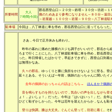
郡岳西登山口～２０分～鉄塔～３０分～坊岩～１
大人
所要時間
痛のためあまり参考になりません～８０分～遠目
７時間(今回)
～岩屋越～１００分～岩屋～９０分～八丁林道駐
駐車場
今回は，
八丁林道に車を停め，郡岳西登山口に送ってもらった
さあ，
今日で正月休みも終わり。
昨年の暮れに痛めた膝横のスジも調子がいいので，郡岳から経
ろまで行くことにした。八丁林道駐車場に車を停め，郡岳西登
った。昨日帰省したばかりで，早起きできずに，西登山口到着
は無理かなあ。
久々の郡岳。
ゆっくりと膝に負担をかけないように登る。登
延々とある。そういえば一年前，猟師のおっちゃんに聞いたイ
去年の猟師のおっちゃんの話はこちら→
ほんまか？猟師
音を鳴らすものを持たないので，気合いの声を出しながら登
ょ！，よいしょ！」だった。今年は「はいはいっ！」だ。去年
ひどく恥ずかしかった。今年は厄年を迎えたからか，なんも恥ず
登りは快調。膝は大丈夫。ぐんぐん登って，坊岩に着く。
そ