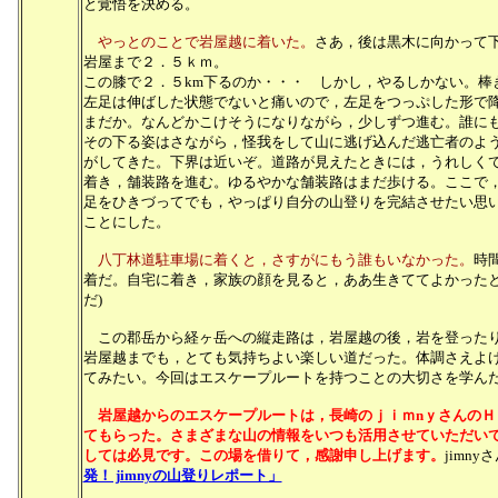
と覚悟を決める。
やっとのことで岩屋越に着いた。
さあ，後は黒木に向かって
岩屋まで２．５ｋｍ。
この膝で２．５km下るのか・・・ しかし，やるしかない。棒
左足は伸ばした状態でないと痛いので，左足をつっぷした形で
まだか。なんどかこけそうになりながら，少しずつ進む。誰に
その下る姿はさながら，怪我をして山に逃げ込んだ逃亡者のよ
がしてきた。下界は近いぞ。道路が見えたときには，うれしく
着き，舗装路を進む。ゆるやかな舗装路はまだ歩ける。ここで
足をひきづってでも，やっぱり自分の山登りを完結させたい思
ことにした。
八丁林道駐車場に着くと，さすがにもう誰もいなかった。
時
着だ。自宅に着き，家族の顔を見ると，ああ生きててよかったと
だ)
この郡岳から経ヶ岳への縦走路は，岩屋越の後，岩を登ったり
岩屋越までも，とても気持ちよい楽しい道だった。体調さえよ
てみたい。今回はエスケープルートを持つことの大切さを学ん
岩屋越からのエスケープルートは，長崎のｊｉｍnｙさんのＨ
てもらった。さまざまな山の情報をいつも活用させていただい
しては必見です。この場を借りて，感謝申し上げます。
jimn
発！ jimnyの山登りレポート」