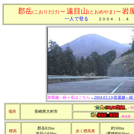
郡岳
～遠目山
～
岩
(こおりだけ)
(とおめやま)
一人で登る
２００４．１．４
岩屋越～経ヶ岳はこちら
→
2004.03.13(岩屋越～
←
地
場所
長崎県大村市
←
断面図，
郡岳826m
約500m
標高
歩く標高差
遠目山849m
(累積約930m)