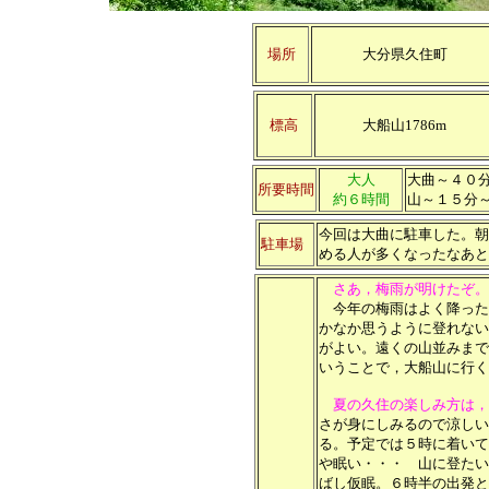
場所
大分県久住町
標高
大船山1786m
大人
大曲～４０
所要時間
約６時間
山～１５分
今回は大曲に駐車した。朝
駐車場
める人が多くなったなあと
さあ，梅雨が明けたぞ。
今年の梅雨はよく降った
かなか思うように登れない
がよい。遠くの山並みまで
いうことで，大船山に行く
夏の久住の楽しみ方は，
さが身にしみるので涼しい
る。予定では５時に着いて
や眠い・・・ 山に登たい
ばし仮眠。６時半の出発と