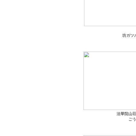
坊ガツ
法華院山荘
ご