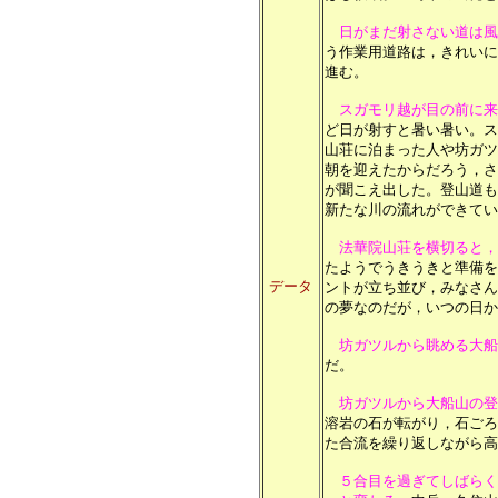
日がまだ射さない道は風
う作業用道路は，きれいに
進む。
スガモリ越が目の前に来
ど日が射すと暑い暑い。ス
山荘に泊まった人や坊ガツ
朝を迎えたからだろう，さ
が聞こえ出した。登山道も
新たな川の流れができてい
法華院山荘を横切ると，
たようでうきうきと準備を
データ
ントが立ち並び，みなさん
の夢なのだが，いつの日か
坊ガツルから眺める大船
だ。
坊ガツルから大船山の登
溶岩の石が転がり，石ごろ
た合流を繰り返しながら高
５合目を過ぎてしばらく