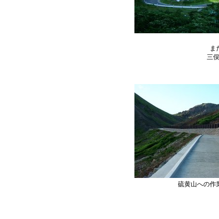
ま
三
硫黄山への作