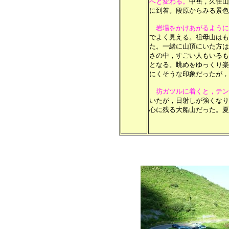
へと変わる。
中岳，久住山
に到着。段原からみる景色
岩場をかけあがるように
でよく見える。祖母山はも
た。一緒に山頂にいた方は
さの中，すごい人もいるも
となる。眺めをゆっくり楽
にくそうな印象だったが，
坊ガツルに着くと，テン
いたが，日射しが強くなり
心に残る大船山だった。夏