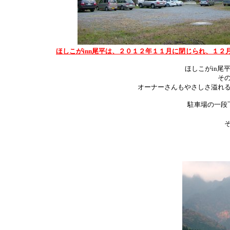
ほしこがinn尾平は、２０１２年１１月に閉じられ、１
ほしこがin尾
そ
オーナーさんもやさしさ溢れ
駐車場の一段
そ