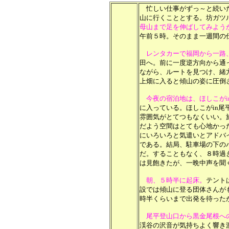
忙しい仕事がずっ～と続い
山に行くこととする。坊ガツ
母山まで足を伸ばしてみよう
午前５時。そのまま一週間の
レンタカーで福岡から一路
田へ。前に一度逆方向から通
ながら、ルートを見つけ、緒
上畑に入ると傾山の姿に圧倒
今夜の宿泊地は、ほしこがi
に入っている。ほしこがin
雰囲気がとてつもなくいい。
だよう空間はとても心地かっ
にいろいろと気遣いとアドバ
である。結局、駐車場の下の
だ。することもなく、８時過
は見飽きたが、一晩中声を聞
朝、５時半に起床。
テント
設では傾山に登る団体さんが
時半くらいまで出発を待った
尾平登山口から黒金尾根へ
渓谷の沢音が気持ちよく響き