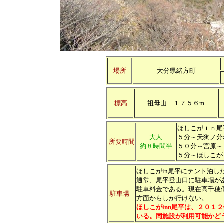
場所
大分県緒方町
標高
祖母山 １７５６m
ほしこがｉｎ尾
大人
５分～天狗ノ分
所要時間
約８時間半
５０分～宮原～
５分～ほしこが
ほしこがin尾平にテント泊
通常、尾平登山口に駐車場が
駐車料金である。現在高千穂
駐車場
方面からしか行けない。
ほしこがinn尾平は、２０１
いる。同施設が利用可能かど