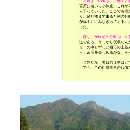
宮原までの道は、祖母山方
宮原に着いて小休止。これか
ら下っていった。ここでも標
り、吊り橋まで来ると朝の分
が体中ににみなぎってくる。
った。
ほしこがin尾平で風呂に
道である。うっかり仮眠なん
リーの中とずっと祖母の山並
らく余韻を楽しめるかな。そ
当然だが、翌日の仕事はとて
でも、この祖母歩きの代償