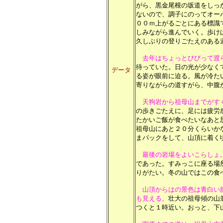
がら、黒金尾根の坂道をしっ
ないので、調子にのってオー
００ｍ上がるごとにある標識
しみながら進んでいく。歩け
久しぶりの登りごたえのある
去年はちょっとびびって渡
待っていた。日の光が少なく
データ
る姿が眼前に迫る。風が冷た
寄りながらの道すがら、中腹
天狗岩から祖母山までがす
の歩きごたえに、足には疲労
たかいご飯が食べたいなあと
祖母山にあと２０分くらいか
まパックをして、山頂に着く
最後の岩場をよいこらしょ
であった。すみっこに座る場
りがたい。冬の山ではこの食
山頂からはの景色は青白い
も見える。
壮大の祖母傾の山
つくと１時近い。おっと、下