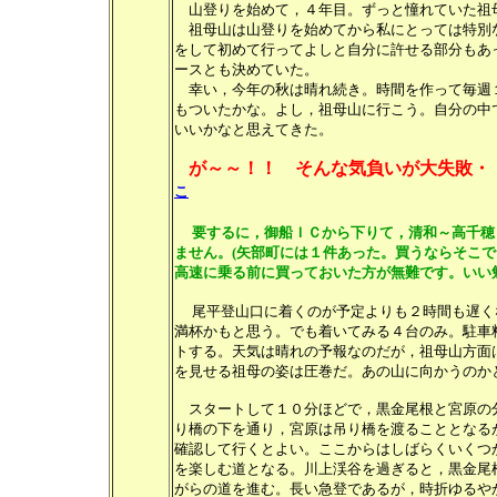
山登りを始めて，４年目。ずっと憧れていた祖
祖母山は山登りを始めてから私にとっては特別
をして初めて行ってよしと自分に許せる部分もあ
ースとも決めていた。
幸い，今年の秋は晴れ続き。時間を作って毎週
もついたかな。よし，祖母山に行こう。自分の中
いいかなと思えてきた。
が～～！！ そんな気負いが大失敗
こ
要するに，御船ＩＣから下りて，清和～高千穂
ません。(矢部町には１件あった。買うならそこで
高速に乗る前に買っておいた方が無難です。いい
尾平登山口に着くのが予定よりも２時間も遅く
満杯かもと思う。でも着いてみる４台のみ。駐車
トする。天気は晴れの予報なのだが，祖母山方面
を見せる祖母の姿は圧巻だ。あの山に向かうのか
スタートして１０分ほどで，黒金尾根と宮原の
り橋の下を通り，宮原は吊り橋を渡ることとなる
確認して行くとよい。ここからはしばらくいくつ
を楽しむ道となる。川上渓谷を過ぎると，黒金尾
がらの道を進む。長い急登であるが，時折ゆるや