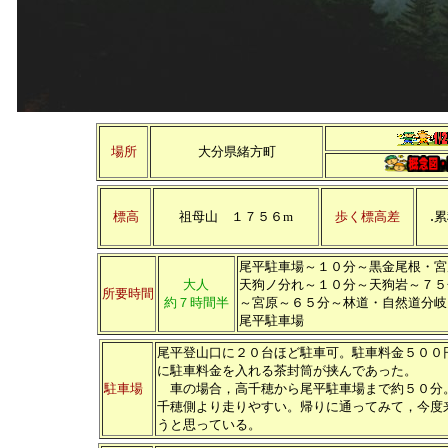
場所
大分県緒方町
.
標高
祖母山 １７５６m
歩く標高差
累
尾平駐車場～１０分～黒金尾根・宮
大人
天狗ノ分れ～１０分～天狗岩～７５
所要時間
約７時間半
～宮原～６５分～林道・自然道分岐
尾平駐車場
尾平登山口に２０台ほど駐車可。駐車料金５００
に駐車料金を入れる茶封筒が挟んであった。
駐車場
車の場合，高千穂から尾平駐車場まで約５０分
千穂側より走りやすい。帰りに通ってみて，今度
うと思っている。