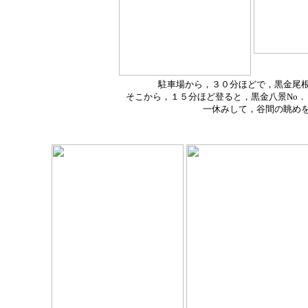
駐車場から，３０分ほどで，黒金尾
そこから，１５分ほど登ると，黒金八景No
一休みして，谷間の眺め