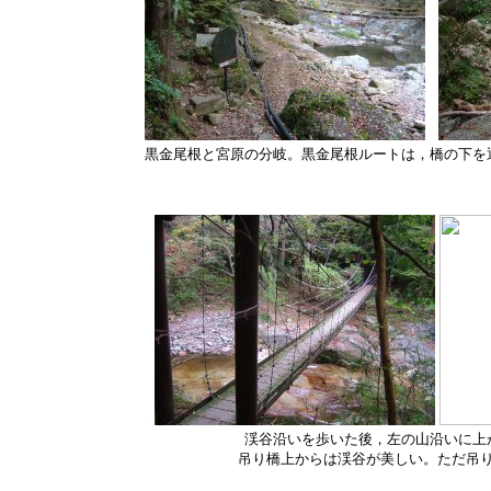
黒金尾根と宮原の分岐。黒金尾根ルートは，橋の下を
渓谷沿いを歩いた後，左の山沿いに上
吊り橋上からは渓谷が美しい。ただ吊