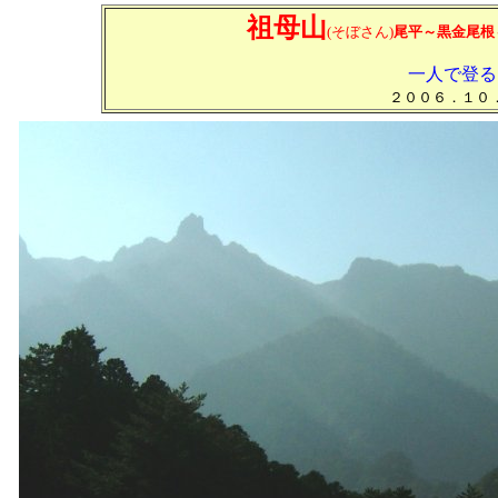
祖母山
(そぼさん
)
尾平～黒金尾根
一人で登る
２００６．１０