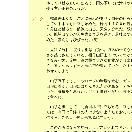
ゆっくり登るといいだろう。雨の下りでは滑りや
使う方が正解のようだ。
標高差１００ｍごとに表示があり，自分の行程
データ
している木々も目立ち始めた。標高１４００ｍ過
５分ほど登ると，稜線に出る。天狗ノ分れだ。残
い。眺望はないが天狗岩まで足を運ぶ。最後まで
めた。ほんとはびびった。(笑)
天狗ノ分れに戻り，祖母山頂へ。ガスの中でう
さを感じさせてくれる。祖母山頂まではいくつか
きなみパス。途中，笹の横で大きな動物が走り出
う。遠くからはずっと鹿の声が響いていた。さす
わせてしまう。
山頂直下ははしごやロープの岩場を進む。ガス
山頂に着く。山頂にはたんさん方が休憩をしてお
いた。昼食をと思うが，どうも食欲がない。寝不
け食べた。
山頂を後にして，九合目小屋に立ち寄る。立ち
んは，今日は日帰りの人は少ないようだとおっし
借りる。九合目小屋から宮原に向かう。
このころになってやっと，ガスがとれてきた。