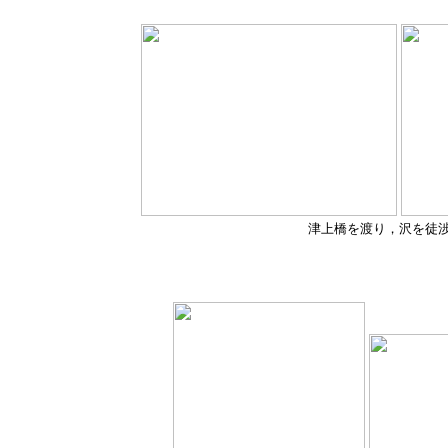
津上橋を渡り，沢を徒