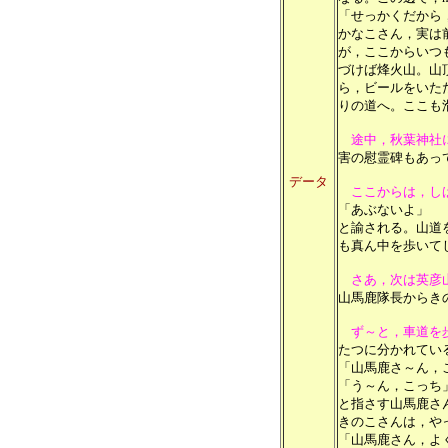
「せっかくだから
かなこさん，実は
が，ここからいつ
づけば烽火山。山
ら，ビールをいた
りの道へ。ここも
途中，秋葉神社
害の慰霊碑もあっ
データ
ここからは，し
「あぶないよ」
と諭される。山道
も真ん中を歩いて
さあ，次は英彦
山馬鹿隊長からき
ず～と，車道を歩
たつに分かれてい
「山馬鹿さ～ん，
「う～ん，こっち
と指さす山馬鹿さ
きのこさんは，や
「山馬鹿さん，よ