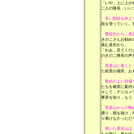
「いや，上に上が
二人の隊長，いい
長い階段を終え
段を登っていく。
豊前坊から，英
きのこさんお勧め
進む道先から，
「わあ，見てくだ
のきのこ隊長の声
英彦山に着くと
た絶景の場所。お
眺めのよい岩場
たちを確実に案内
そして，デジカメ
事実を知り，もう
英彦山からの眺
通り，畑を抜け，
り着けなかっただ
着いた愛宕山は
ちが宿り，風がゆ