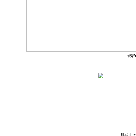
愛宕
風頭山