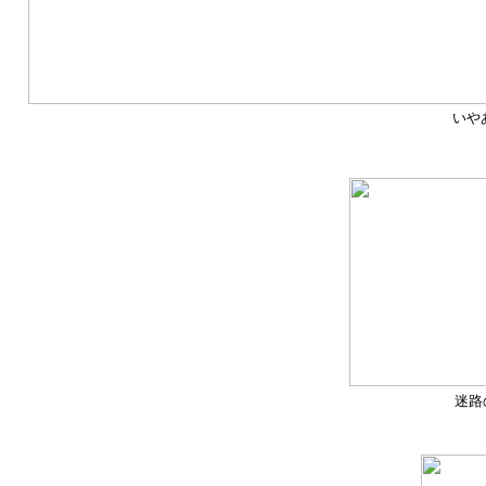
いや
迷路