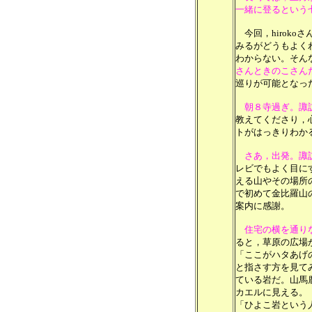
一緒に登るという
今回，hirok
みるがどうもよく
わからない。そん
さんときのこさん
巡りが可能となっ
朝８寺過ぎ。諏
教えてくださり，
トがはっきりわか
さあ，出発。諏
レビでもよく目に
える山やその場所
で初めて金比羅山
案内に感謝。
住宅の横を通り
ると，草原の広場
「ここがハタあげ
と指さす方を見て
ている岩だ。山馬
カエルに見える。
「ひよこ岩という