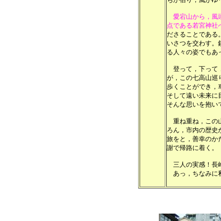
愛宕山から，風
点である若宮神社
ださることである
いさつを交わす。
る人々の姿でもあ
登って，下って，
が，この七高山巡
歩くことができ，
そして遠い未来に
そんな思いを抱い
重ね重ね，この山
ろん，市内の歴史
旅をと，善幸のか
謝で帰路に着く。
三人の実感！長
あっ，ちなみに私