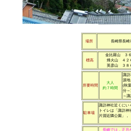
場所
長崎県長崎
金比羅山 ３
標高
烽火山 ４２
英彦山 ３８
諏訪
源地
大人
所要時間
(秋
約７時間
分～
～諏
諏訪神社近くにい
トイレは「諏訪神
駐車場
片淵近隣公園」，
長崎では，正月か