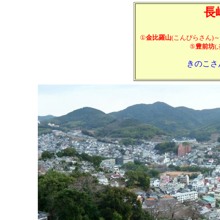
長
①
金比羅山
(こんぴらさん)
⑤
豊前坊
きのこさん