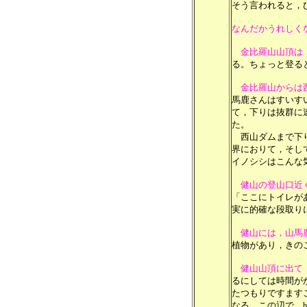
そう言われると，
なんだかうれしく
金比羅山山頂は
る。ちょっと登る
金比羅山からは
馬鹿さんはすいす
て，下りは抜群に速
た。
西山ダムまで下り
界におりて，そし
イノシシはこんな
健山の登山口近
「ここにトイレが
実に的確な段取り
健山には，山馬
植物があり，きの
健山山頂に出て
るにしては時間が
たつもりですます
なる。この辺で，h