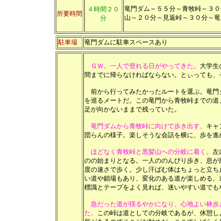
竜門ダム～５５分～青牧峠
～３０
４時間２０
所要時間
山
～２０分～見返峠
～３０分～竜
分
駐車場
竜門ダムに駐車スペースあり
ＧＷ。一人で登れる日がやってきた。
大学生
間までに帰らなければならない。とぃっても、
前から行ってみたかったルートを選ぶ。竜門
を巡るメートだ。この竜門から青牧峠までの道
足が向かないままで残っていた。
竜門ダムから青牧峠に向けて歩き出す。
キャ
団らんの様子。楽しそうな会話を横に、歩を進
ほどなく青牧峠と黒髪山への分岐に着く。
左
のの始まりとなる。一人ののんびり歩き、息が
度の速さで歩く。少し汗ばむ体はちょっと立ち
い道や鎖場もあり、変化のある道が楽しめる。
標識とテープをよく見れば、迷いやすい道でも
急だった道が揺るやかになり、心地よい林歩
た。
この峠は道としての分岐であるが、休憩し