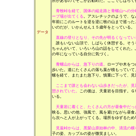
所があるのでそこがお勧めだ。ここでしばらく
青牧峠を経て、国体の縦走路と青螺山への分
ープ場が出てくる
。アスレチックのようで、な
年前にこのルートを逆を逆に牧の山まで巡った
いのだが、いかんせん１５歳年をとっている。
データ
直線の登りとなり、その先が明るくなってい
誰もいない山頂で、しばらく休憩する。そう
ちゃんがいて、いろいろ山の話をしてくれた。
の年になっている自分に気づく。
青螺山からは、急下りの道。
ロープや木をつ
歩いた。道にたくさんの落ち葉が積もっていて
螺を経て、またまた急下り。慎重に下って、見
ここまで誰とも会わない山歩きだったが、見
憩されていた。
この後は、天童岩を目指す。Ｇ
いる。
天童岩に着くと、たくさんの方が昼食中だっ
映る。思いの他、強風で、風を避けながら昼食
ら次へと人が上がってくる。場所をゆずるため
見返峠からは、黒髪山原始林の中、清流の横
子の姿、カップルの姿が微笑ましい。