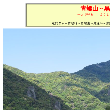
青螺山～黒
一人で登る ２０１
竜門ダム～青牧峠～青螺山～見返峠～黒