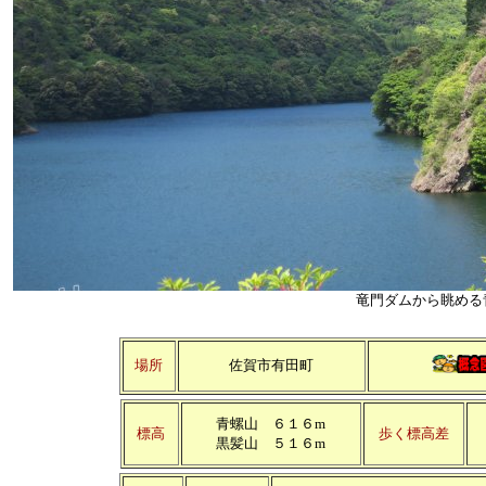
竜門ダムから眺める
場所
佐賀市有田町
青螺山 ６１６m
標高
歩く標高差
黒髪山 ５１６m