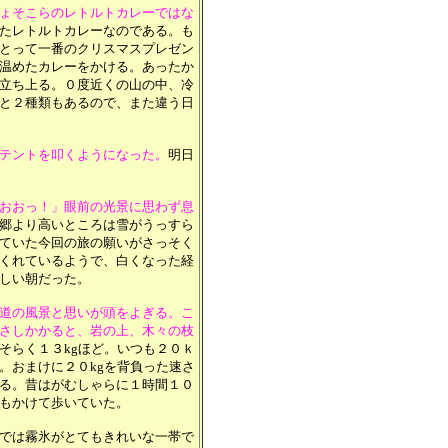
ょそこらのレトルトカレーではな
たレトルトカレーなのである。も
とって一番のクリスマスプレゼン
温めたカレーをかける。あったか
立ち上る。０度近くの山の中、冷
と２種類もあるので、また違う日
テントを叩くようになった。
明日
おおっ！」眼前の光景に思わず息
郷より高いところは雪がうっすら
ていた今回の旅の願いがさっそく
くれているようで、白くなった経
しい朝だった。
道の風景と思いが頭をよぎる。こ
さしかかると、岩の上、木々の枝
そらく１３kgほど。いつも２０ｋ
。おまけに２０kgを背負った速さ
る。昔はがむしゃらに１時間１０
もかけて歩いていた。
では霧氷がとてもきれいな一帯で