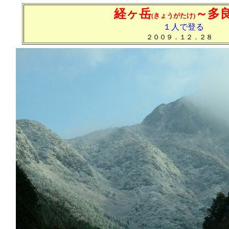
経ヶ岳
～多
(きょうがたけ)
１人で登る
２００９．１２．２８