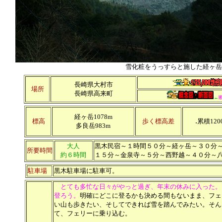
雪化粧をうっすらと施した経ヶ岳
長崎県大村市
場所
長崎県高来町
←
経ヶ岳1078m
.
標高
歩く標高差
累積120
多良岳983m
大人
黒木民宿～１時間５０分～経ヶ岳～３０分
所要時間
約６時間
１５分～金泉寺～５分～西野越～４０分～
駐車場
黒木駐車場に駐車可。
とても多忙な日々がやっと過ぎ、年末の休みに入った。
登ろう。
明確にどこに登るかも決める間もないまま、フェ
い山も歩きたい、そしてできれば雪を踏んでみたい。そん
て、フェリーに乗り込む。