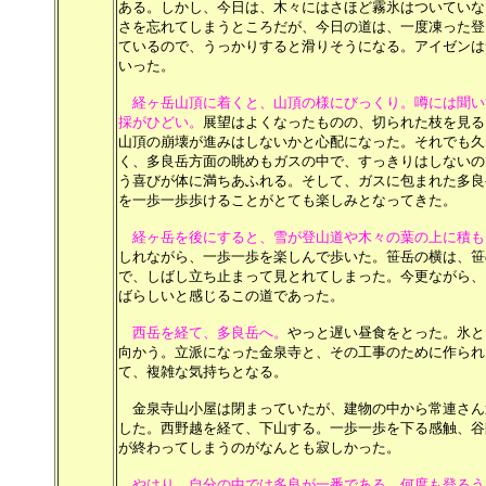
ある。しかし、今日は、木々にはさほど霧氷はついていな
さを忘れてしまうところだが、今日の道は、一度凍った登
ているので、うっかりすると滑りそうになる。アイゼンは
いった。
経ヶ岳山頂に着くと、山頂の様にびっくり。噂には聞い
採がひどい。
展望はよくなったものの、切られた枝を見る
山頂の崩壊が進みはしないかと心配になった。それでも久
く、多良岳方面の眺めもガスの中で、すっきりはしないの
う喜びが体に満ちあふれる。そして、ガスに包まれた多良
を一歩一歩歩けることがとても楽しみとなってきた。
経ヶ岳を後にすると、雪が登山道や木々の葉の上に積も
しれながら、一歩一歩を楽しんで歩いた。笹岳の横は、笹
で、しばし立ち止まって見とれてしまった。今更ながら、
ばらしいと感じるこの道であった。
西岳を経て、多良岳へ。
やっと遅い昼食をとった。氷と
向かう。立派になった金泉寺と、その工事のために作られ
て、複雑な気持ちとなる。
金泉寺山小屋は閉まっていたが、建物の中から常連さん
した。西野越を経て、下山する。一歩一歩を下る感触、谷
が終わってしまうのがなんとも寂しかった。
やはり、自分の中では多良が一番である。何度も登るう