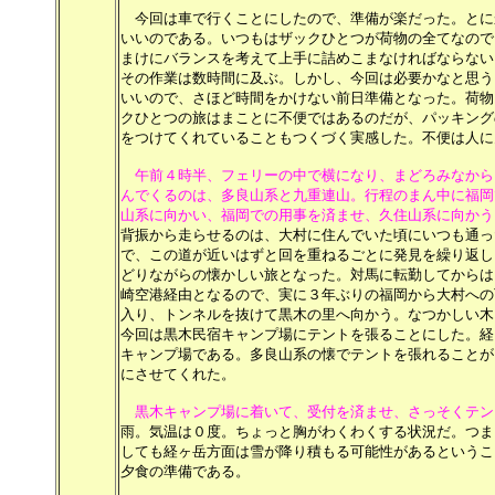
今回は車で行くことにしたので、準備が楽だった。とに
いいのである。いつもはザックひとつが荷物の全てなので
まけにバランスを考えて上手に詰めこまなければならない
その作業は数時間に及ぶ。しかし、今回は必要かなと思う
いいので、さほど時間をかけない前日準備となった。荷物
クひとつの旅はまことに不便ではあるのだが、パッキング
をつけてくれていることもつくづく実感した。不便は人に
午前４時半、フェリーの中で横になり、まどろみなから
んでくるのは、多良山系と九重連山。行程のまん中に福岡
山系に向かい、福岡での用事を済ませ、久住山系に向かう
背振
から走らせるのは、大村に住んでいた頃にいつも通っ
で、この道が近いはずと回を重ねるごとに発見を繰り返し
どりながらの懐かしい旅となった。対馬に転勤してからは
崎空港経由となるので、実に３年ぶりの福岡から大村への
入り、トンネルを抜けて黒木の里へ向かう。なつかしい木
今回は黒木民宿キャンプ場にテントを張ることにした。経
キャンプ場である。多良山系の懐でテントを張れることが
にさせてくれた。
黒木キャンプ場に着いて、受付を済ませ、さっそくテン
雨。気温は０度。ちょっと胸がわくわくする状況だ。つま
しても経ヶ岳方面は雪が降り積もる可能性があるというこ
夕食の準備である。