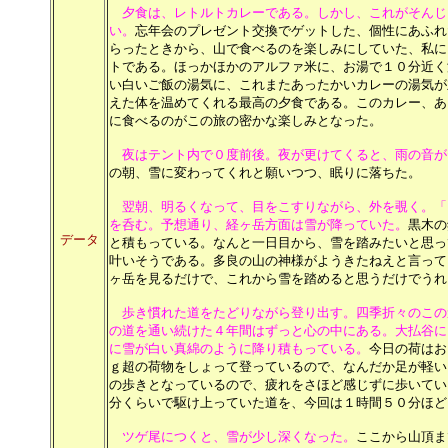
夕食は、レトルトカレーである。しかし、これがそんじ
い。
忘年会のプレゼント交換でゲットした、個性にあふれ
らったときから、山で食べるのを楽しみにしていた、私に
トである。ほっかほかのアルファ米に、お湯で１０分近く
い白いご飯の湯気に、これまたあったかいカレーの湯気が
えた体を温めてくれる最高の夕食である。このカレー、あ
に食べるのがこの旅の密かな楽しみとなった。
夜はテント内で０度前後。夜が更けてくると、雨の音が
の朝、雪に変わってくれと願いつつ、眠りに落ちた。
翌朝、明るくなって、目をこすりながら、外を覗く。「
を呑む。予想通り、経ヶ岳方面は雪が降っていた。
黒木の
データ
と積もっている。なんと一日目から、雪を踏みたいと思っ
叶いそうである。多良の山の神様がようきたねえと言って
ヶ岳を見るだけで、これから雪を踏めると思うだけでうれ
歩き慣れた道をたどりながら登り出す。四季折々のこの
の道を通い続けた４年間はずっと心の中にある。大払谷に
に雪が白い真綿のように降り積もっている。
今日の荷はお
ｇ超の荷物をしょって登っているので、なんだか足が軽い
の歩きとなっているので、疲れをさほど感じずに歩いてい
分くらいで駆け上っていた道を、今回は１時間５０分ほど
ツゲ尾につくと、雪が少し深くなった。
ここから山頂ま