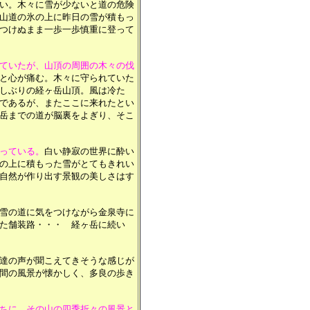
い。木々に雪が少ないと道の危険
山道の氷の上に昨日の雪が積もっ
つけぬまま一歩一歩慎重に登って
ていたが、山頂の周囲の木々の伐
と心が痛む。木々に守られていた
しぶりの経ヶ岳山頂。風は冷た
であるが、またここに来れたとい
岳までの道が脳裏をよぎり、そこ
っている。
白い静寂の世界に酔い
の上に積もった雪がとてもきれい
自然が作り出す景観の美しさはす
雪の道に気をつけながら金泉寺に
た舗装路・・・ 経ヶ岳に続い
達の声が聞こえてきそうな感じが
間の風景が懐かしく、多良の歩き
ちに、その山の四季折々の風景と