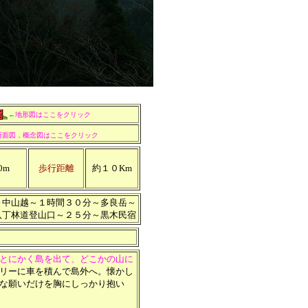
←
地形図はここをクリック
断面図，概念図はここをクリック
0m
歩行距離
約１０Km
～中山越～１時間３０分～多良岳～
八丁林道登山口～２５分～黒木民宿
とにかく島を出て、どこかの山に
リーに車を積んで島外へ。懐かし
な願いだけを胸にしっかり抱い