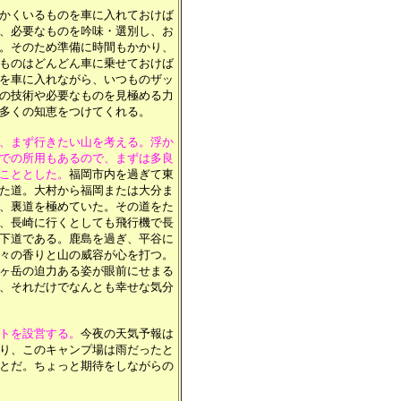
かくいるものを車に入れておけば
、必要なものを吟味・選別し、お
。そのため準備に時間もかかり、
ものはどんどん車に乗せておけば
を車に入れながら、いつものザッ
の技術や必要なものを見極める力
多くの知恵をつけてくれる。
、まず行きたい山を考える。浮か
での所用もあるので、まずは多良
こととした。
福岡市内を過ぎて東
た道。大村から福岡または大分ま
、裏道を極めていた。その道をた
、長崎に行くとしても飛行機で長
下道である。鹿島を過ぎ、平谷に
々の香りと山の威容が心を打つ。
ヶ岳の迫力ある姿が眼前にせまる
、それだけでなんとも幸せな気分
トを設営する。
今夜の天気予報は
り、このキャンプ場は雨だったと
とだ。ちょっと期待をしながらの