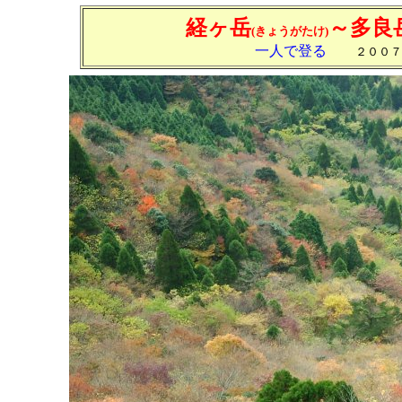
経ヶ岳
～多良
(きょうがたけ)
一人で登る
２００７