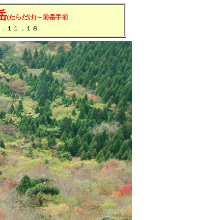
岳
(たらだけ)～前岳手前
．１１．１８