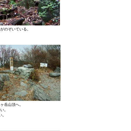
空がのぞいている。
経ヶ岳山頂へ。
ない。
い。