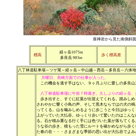
座禅岩から見た南側斜
経ヶ岳1075m
標高
歩く標高差
多良岳 983m
八丁林道駐車場～ツゲ尾～経ヶ岳～中山越～西岳～多良岳～六体
月曜日、長崎方面での仕事が入った。
この機会を逃す手はない、９ヶ月ぶりに愛しの多良山
八丁林道駐車場に午前７時過ぎ。久しぶりの経ヶ岳、
歩き出すと、すぐに紅葉が出迎えてくれる。踏みしめ
さわやかに響く小鳥の声、そして黒木ならではの犬の鳴
ってくる。山を噛みしめるように歩こうと今日はゆっく
上がっていた大払谷。ゆっくり歩いて驚いたのはこんな
る。石が積み重なる行く手には色づいた葉が落ちてくる
うな谷の歩き、積もった雪にルートを確かめながら歩く
た春の谷・・・さまざまな季節の思い出が大払谷でよみ