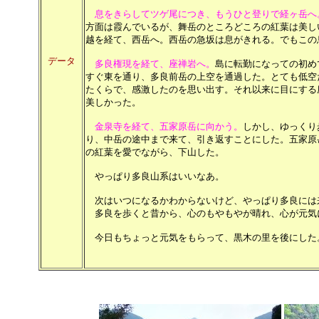
息をきらしてツゲ尾につき、もうひと登りで経ヶ岳へ
方面は霞んでいるが、舞岳のところどころの紅葉は美し
越を経て、西岳へ。西岳の急坂は息がきれる。でもこの
データ
多良権現を経て、座禅岩へ。
島に転勤になっての初め
すぐ東を通り、多良前岳の上空を通過した。とても低空
たくらで、感激したのを思い出す。それ以来に目にする
美しかった。
金泉寺を経て、五家原岳に向かう。
しかし、ゆっくり
り、中岳の途中まで来て、引き返すことにした。五家原
の紅葉を愛でながら、下山した。
やっぱり多良山系はいいなあ。
次はいつになるかわからないけど、やっぱり多良には
多良を歩くと昔から、心のもやもやが晴れ、心が元気
今日もちょっと元気をもらって、黒木の里を後にした