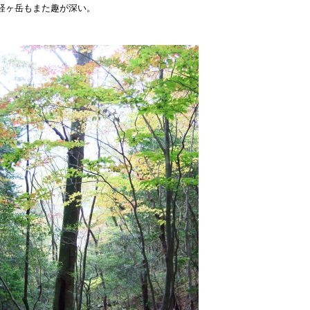
経ヶ岳もまた趣が深い。