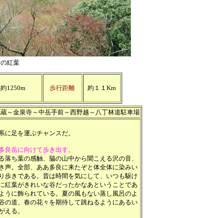
面の紅葉
約1250m
歩行距離
約１１Km
地蔵～金泉寺～中岳手前～西野越～八丁林道駐車場
系に足を運ぶチャンスだ。
多良岳に向けて歩き出す。
る落ち葉の感触、脇の山中から聞こえる沢の音、
き声。全部、ああ多良に来たぞと体全体に染みい
り歩きである。昔は時間を気にして、いつも駆け
に紅葉がきれいな谷だったかなあということであ
ように飾られている。夏の風もない蒸し風呂のよ
谷の道、春の花々を期待して跳ねるようにあるい
がえる。