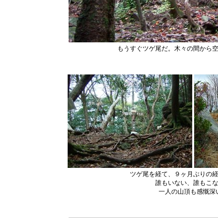
もうすぐツゲ尾だ。木々の間から
ツゲ尾を経て、９ヶ月ぶりの
誰もいない、誰もこ
一人の山頂も感慨深