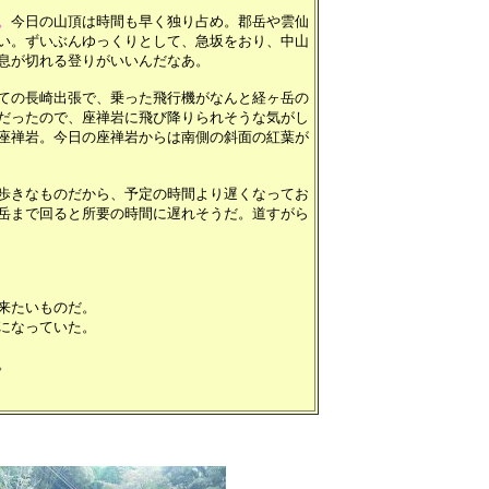
。
今日の山頂は時間も早く独り占め。郡岳や雲仙
い。ずいぶんゆっくりとして、急坂をおり、中山
息が切れる登りがいいんだなあ。
ての長崎出張で、乗った飛行機がなんと経ヶ岳の
だったので、座禅岩に飛び降りられそうな気がし
座禅岩。今日の座禅岩からは南側の斜面の紅葉が
歩きなものだから、予定の時間より遅くなってお
岳まで回ると所要の時間に遅れそうだ。道すがら
来たいものだ。
になっていた。
。