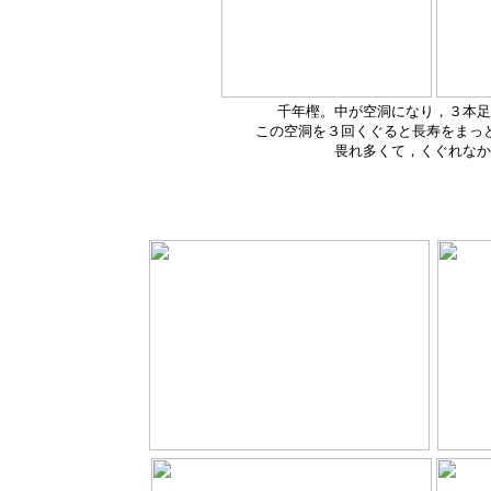
千年樫。中が空洞になり，３本足
この空洞を３回くぐると長寿をまっ
畏れ多くて，くぐれなか