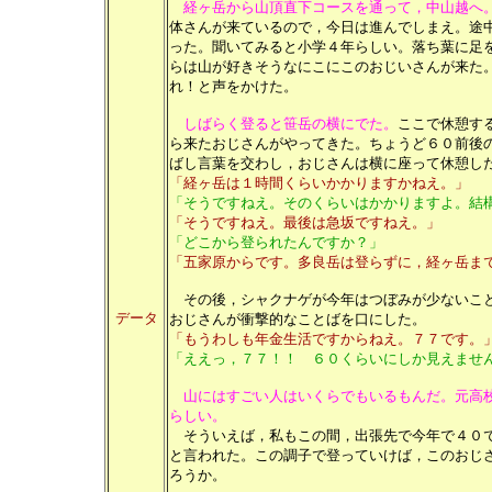
経ヶ岳から山頂直下コースを通って，中山越へ
体さんが来ているので，今日は進んでしまえ。途
った。聞いてみると小学４年らしい。落ち葉に足
らは山が好きそうなにこにこのおじいさんが来た
れ！と声をかけた。
しばらく登ると笹岳の横にでた。
ここで休憩す
ら来たおじさんがやってきた。ちょうど６０前後
ばし言葉を交わし，おじさんは横に座って休憩し
「経ヶ岳は１時間くらいかかりますかねえ。」
「そうですねえ。そのくらいはかかりますよ。結
「そうですねえ。最後は急坂ですねえ。」
「どこから登られたんですか？」
「五家原からです。多良岳は登らずに，経ヶ岳ま
その後，シャクナゲが今年はつぼみが少ないこと
データ
おじさんが衝撃的なことばを口にした。
「もうわしも年金生活ですからねえ。７７です。
「ええっ，７７！！ ６０くらいにしか見えませ
山にはすごい人はいくらでもいるもんだ。元高
らしい。
そういえば，私もこの間，出張先で今年で４０で
と言われた。この調子で登っていけば，このおじ
ろうか。