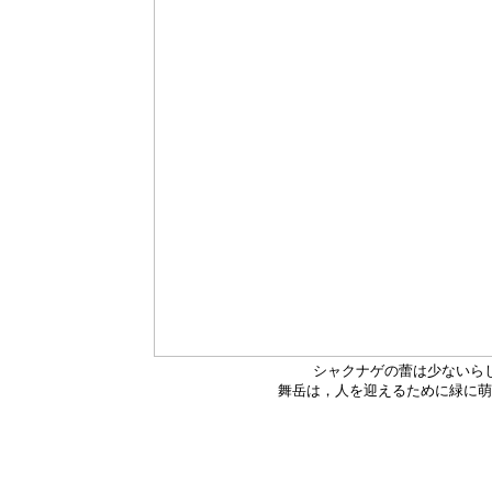
シャクナゲの蕾は少ないら
舞岳は，人を迎えるために緑に萌