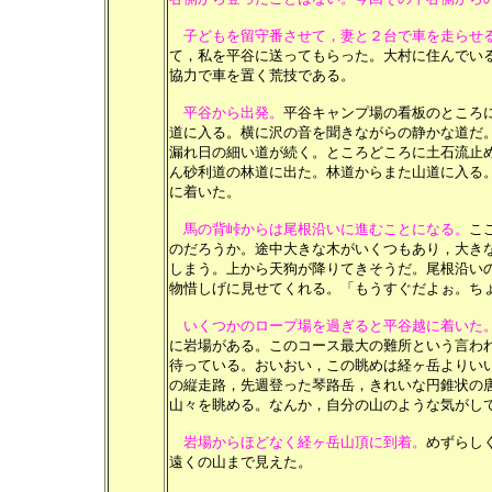
子どもを留守番させて，妻と２台で車を走らせ
て，私を平谷に送ってもらった。大村に住んでい
協力で車を置く荒技である。
平谷から出発。
平谷キャンプ場の看板のところ
道に入る。横に沢の音を聞きながらの静かな道だ
漏れ日の細い道が続く。ところどころに土石流止
ん砂利道の林道に出た。林道からまた山道に入る
に着いた。
馬の背峠からは尾根沿いに進むことになる。
こ
のだろうか。途中大きな木がいくつもあり，大き
しまう。上から天狗が降りてきそうだ。尾根沿い
物惜しげに見せてくれる。「もうすぐだよぉ。ち
いくつかのロープ場を過ぎると平谷越に着いた
に岩場がある。このコース最大の難所という言わ
待っている。おいおい，この眺めは経ヶ岳よりい
の縦走路，先週登った琴路岳，きれいな円錐状の
山々を眺める。なんか，自分の山のような気がし
岩場からほどなく経ヶ岳山頂に到着。
めずらし
遠くの山まで見えた。