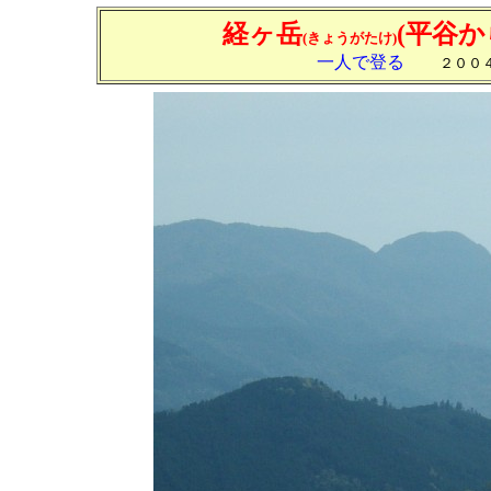
経ヶ岳
(平谷か
(きょうがたけ)
一人で登る
２００