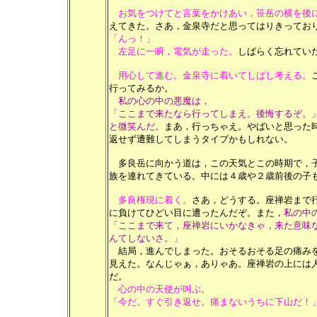
お気をつけてと言葉をかけあい，笹岳の横を後
えてきた。さあ，金泉寺だと思ってはりきってお
「んっ！」
左足に一瞬，電気が走った。
しばらく忘れてい
用心して進む。金泉寺に着いてしばし考える。
行ってみるか。
私の心の中の悪魔は，
「ここまで来たなら行ってしまえ。後悔するぞ。
と微笑んだ。
まあ，行っちゃえ。やばいと思った
返せず遭難してしまうタイプかもしれない。
多良岳に向かう道は，この天気とこの時期で，子
族を連れてきている。中には４歳や２歳前後の子
多良権現に着く。
さあ，どうする。座禅岩まで
に負けてひどい目に遭ったんだぞ。また，
私の中
「ここまで来て，座禅岩にいかなきゃ，来た意味
んてしないさ。」
結局，進んでしまった。おそるおそる足の痛みを
見えた。なんじゃぁ，ありゃあ。座禅岩の上には
だ。
心の中の天使が叫ぶ。
「今だ。すぐ引き返せ。痛まないうちに下山だ！