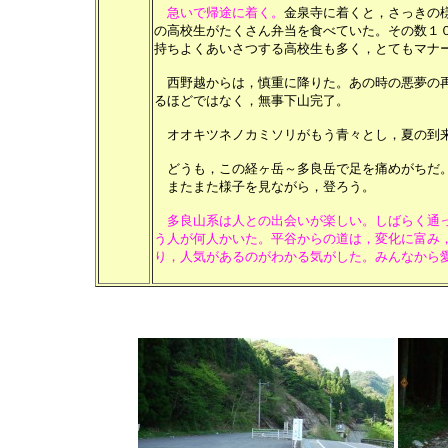
急いで帰途に着く。
金泉寺に着くと，さっきの
の高校生がたくさん弁当を食べていた。その数１
持ちよくあいさつする高校生も多く，とてもマナ
西野越からは，慎重に降りた。あの時の悪夢の再
るほどではなく，無事下山完了。
オオキツネノカミソリがもう青々とし，夏の到
どうも，この経ヶ岳～多良岳で足を痛めがちだ。
またまた様子を見ながら，登ろう。
多良山系は人との出会いが楽しい。しばらく通
う人が何人かいた。平谷からの道は，変化に富み
り，人気があるのがわかる気がした。みんなから