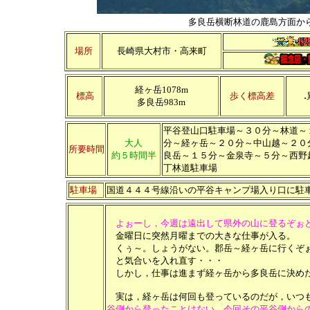
多良岳横断林道の鹿島方面か
場所
長崎県大村市・高来町
経ヶ岳1078m
.
標高
歩く標高差
多良岳983m
平谷登山口駐車場～３０分～林道～
大人
分～経ヶ岳～２０分～中山越～２０
所要時間
約５時間半
良岳～１５分～金泉寺～５分～西野
丁林道駐車場
駐車場
国道４４４号線沿いの平谷キャンプ場入り口に駐
よぉーし，今週は遠出して県外の山に登るぞぉ
金曜日に突然月曜までの大きな仕事が入る。
くぅ～。しょうがない。郡岳～経ヶ岳に行くぞ
と気合いを入れ直す・・・
しかし，仕事は進まず経ヶ岳から多良岳に決め
実は，経ヶ岳は何回も登っているのだが，いつ
谷側から登ったことはない。今回その平谷側から