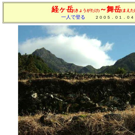
経ヶ岳
～舞岳
(きょうがたけ)
(まえた
一人で登る
２００５．０１．０４