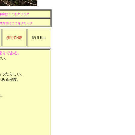
形図はここをクリック
概念図はここをクリック
歩行距離
約６Km
登りである。
ない。
。
もったらしい。
がある程度。
た。