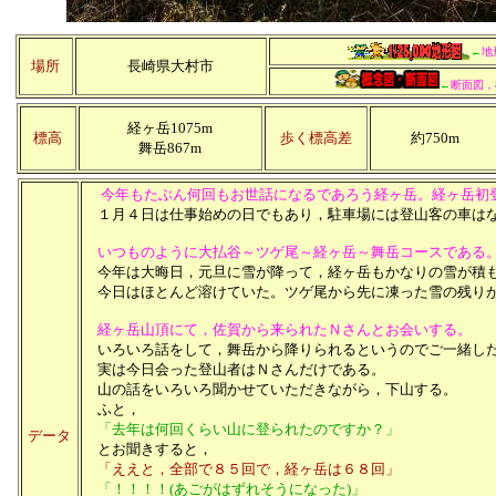
←
地
場所
長崎県大村市
←
断面図，
経ヶ岳1075m
標高
歩く標高差
約750m
舞岳867m
今年もたぶん何回もお世話になるであろう経ヶ岳。経ヶ岳初
１月４日は仕事始めの日でもあり，駐車場には登山客の車は
いつものように大払谷～ツゲ尾～経ヶ岳～舞岳コースである
今年は大晦日，元旦に雪が降って，経ヶ岳もかなりの雪が積
今日はほとんど溶けていた。ツゲ尾から先に凍った雪の残り
経ヶ岳山頂にて，佐賀から来られたＮさんとお会いする。
いろいろ話をして，舞岳から降りられるというのでご一緒し
実は今日会った登山者はＮさんだけである。
山の話をいろいろ聞かせていただきながら，下山する。
ふと，
「去年は何回くらい山に登られたのですか？」
データ
とお聞きすると，
「ええと，全部で８５回で，経ヶ岳は６８回」
「！！！！(あごがはずれそうになった)」