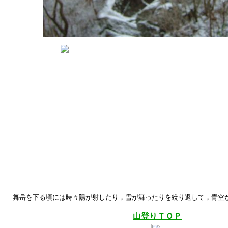
舞岳を下る頃には時々陽が射したり，雪が舞ったりを繰り返して，青空
山登りＴＯＰ