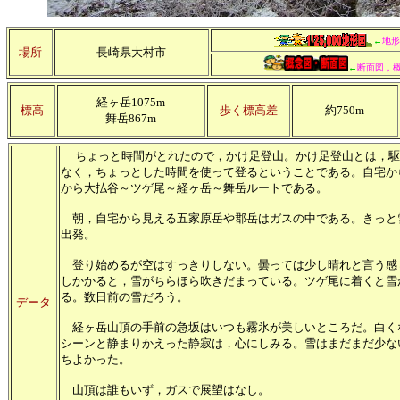
←
地形
場所
長崎県大村市
←
断面図，
経ヶ岳1075m
標高
歩く標高差
約750m
舞岳867m
ちょっと時間がとれたので，かけ足登山。かけ足登山とは，駆
なく，ちょっとした時間を使って登るということである。自宅か
から大払谷～ツゲ尾～経ヶ岳～舞岳ルートである。
朝，自宅から見える五家原岳や郡岳はガスの中である。きっと
出発。
登り始めるが空はすっきりしない。曇っては少し晴れと言う感
しかかると，雪がちらほら吹きだまっている。ツゲ尾に着くと雪
る。数日前の雪だろう。
データ
経ヶ岳山頂の手前の急坂はいつも霧氷が美しいところだ。白く
シーンと静まりかえった静寂は，心にしみる。雪はまだまだ少な
ちよかった。
山頂は誰もいず，ガスで展望はなし。