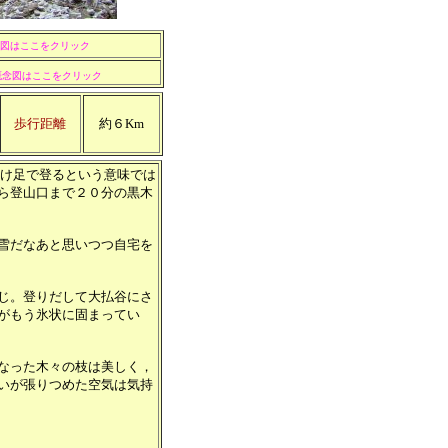
図はここをクリック
概念図はここをクリック
歩行距離
約６Km
け足で登るという意味では
ら登山口まで２０分の黒木
雪だなあと思いつつ自宅を
じ。登りだして大払谷にさ
がもう氷状に固まってい
なった木々の枝は美しく，
いが張りつめた空気は気持