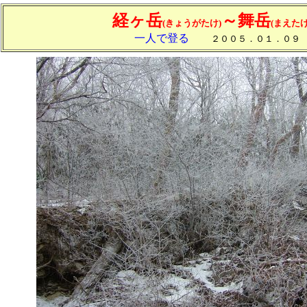
経ヶ岳
～舞岳
(きょうがたけ)
(まえたけ
一人で登る
２００５．０１．０９