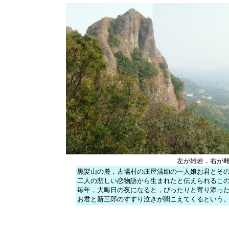
左が雄岩，右が
黒髪山の麓，古場村の庄屋清助の一人娘お君とそ
二人の悲しい恋物語から生まれたと伝えられるこ
毎年，大晦日の夜になると，ぴったりと寄り添っ
お君と新三郎のすすり泣きが聞こえてくるという