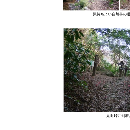
気持ちよい自然林の
見返峠に到着