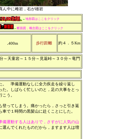
真ん中に雌岩，右が雄岩
←
地形図はここをクリック
←
断面図，概念図はここをクリック
.
歩行距離
約４．５Km
400m
分～天童岩～１５分～見返峠～３０分～竜門
た。 準備運動なしに全力疾走を繰り返し
った。しばらく忙しいのと，足の大事をとっ
行こう。
も登ってしまう。痛かったら，さっと引き返
ら車で１時間の黒髪山に赴くことにした。
準備運動する人はありで，さすがに人気の山
に選んでくれたものだから，ますます人は増