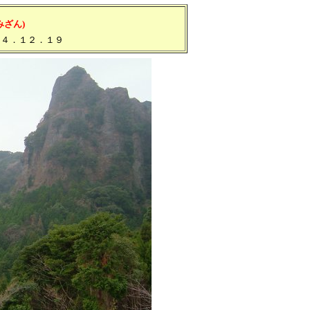
みざん)
０４．１２．１９