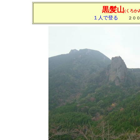
黒髪山
(くろか
１人で登る
２０