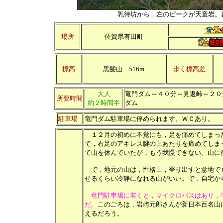
乳待坊から，左のピークが天童岩。
場所
佐賀県有田町
標高
黒髪山 516m
歩く標高差
大人
竜門ダム～４０分～見返峠～２０
所要時間
約２時間半
ダム
駐車場
竜門ダム駐車場に停められます。ＷＣあり。
１２月の初めに不覚にも，足を痛めてしまっ
て，右足のアキレス腱の上あたりを痛めてしま
て山を休んでいたが，もう我慢できない。山に
で，地元の山は，性格上，登り出すと意地で
せるくらい冷静になれる山がいい。で，自宅か
竜門駐車場に着くと，マイクロバスはあり，
だ。
このごろは，岩崎元郎さんが新日本百名山
えるだろう。