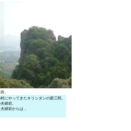
雌岩。
の村にやってきたキリシタンの新三郎。
の夫婦岩。
た夫婦岩からは，
。