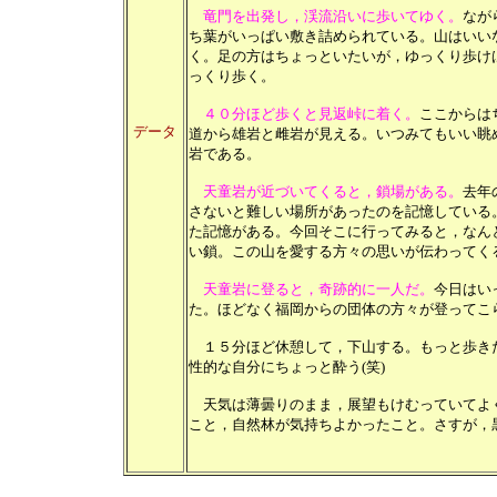
竜門を出発し，渓流沿いに歩いてゆく。
なが
ち葉がいっぱい敷き詰められている。山はいい
く。足の方はちょっといたいが，ゆっくり歩け
っくり歩く。
４０分ほど歩くと見返峠に着く。
ここからは
データ
道から雄岩と雌岩が見える。いつみてもいい眺
岩である。
天童岩が近づいてくると，鎖場がある。
去年
さないと難しい場所があったのを記憶している
た記憶がある。今回そこに行ってみると，なん
い鎖。この山を愛する方々の思いが伝わってく
天童岩に登ると，奇跡的に一人だ。
今日はい
た。ほどなく福岡からの団体の方々が登ってこ
１５分ほど休憩して，下山する。もっと歩き
性的な自分にちょっと酔う(笑)
天気は薄曇りのまま，展望もけむっていてよ
こと，自然林が気持ちよかったこと。さすが，