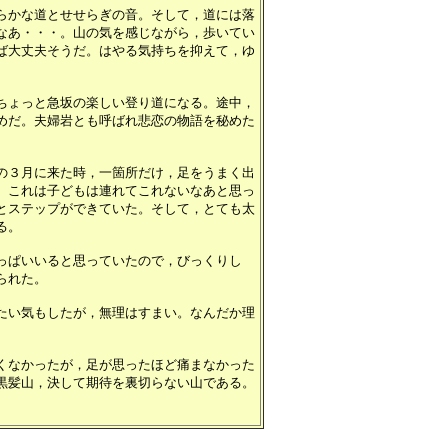
らかな道とせせらぎの音。そして，道には落
なあ・・・。山の気を感じながら，歩いてい
ば大丈夫そうだ。はやる気持ちを抑えて，ゆ
ちょっと急坂の楽しい登り道になる。途中，
めだ。夫婦岩とも呼ばれ悲恋の物語を秘めた
の３月に来た時，一箇所だけ，足をうまく出
。これは子どもは連れてこれないなあと思っ
とステップができていた。そして，とても太
る。
っぱいいると思っていたので，びっくりし
られた。
たい気もしたが，無理はすまい。なんだか理
くなかったが，足が思ったほど痛まなかった
黒髪山，決して期待を裏切らない山である。