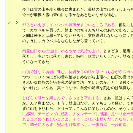
今年は雪の山を歩く機会に恵まれた。長崎の山ではそうしょっ
今日が最後の雪山登山になるかなあと思いながら進む。
データ
郡岳といえば，イノシシの堀跡がすごいところである。
郡岳に
で，カウベルを買った。熊よけのちりんちりんのあれである。
人間は来るとは思っていないだろう。突然遭遇しないように，
のように，カウベルをならしながら登っていく。
南登山口からの道は，ゆるやかで気持ちよい。
ときどき，足裏
落とし，歩いては落とし進む。時折，吹雪いたりしたが，登る
うになってきた。
山頂ではなく坊岩に進む。坊岩からの眺めはいつもながらスカ
つつ，１０ｃｍほどの雪を踏みしめながら山頂へ。山頂の雪は
きれいな自然の芸術を私の足跡で汚していいのか。と，３秒く
をつけた。いやあ，真っ白な中に自分の足跡を刻むのは気持ち
しばらく眺めを楽しんで，さっさと下山する。
さあ，足は，ん
か。ん？痛まない。もう，登山口だぞ。ん？ちょっと痛い。で
ずに山を下りれた。下りって，こんなに楽しいものか。そう，
に感謝。テーピングに感謝。チタンテープに感謝。足つり止め
れることのうれしいことよ。そう，これが山登りだったなあ。
で，調子にのらず，完治を目指すべし。一歩前進，一歩前進。