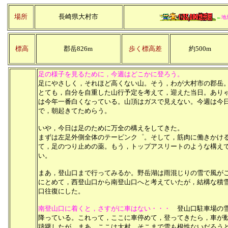
場所
長崎県大村市
←
地
標高
郡岳826m
歩く標高差
約500m
足の様子を見るために，今週はどこかに登ろう。
足にやさしく，それほど高くない山。そう，わが大村市の郡岳
とても，自分を自重した山行予定を考えて，迎えた当日。あり
は今年一番白くなっている。山頂はガスで見えない。今週は今
で，朝起きてためらう。
いや，今日は足のために万全の構えをしてきた。
まずは左足外側全体のテーピンク゜。そして，筋肉に働きかけ
て，足のつり止めの薬。もう，トップアスリートのような構え
い。
まあ，登山口まで行ってみるか。野岳湖は雨混じりの雪で風が
にとめて，西登山口から南登山口へと考えていたが，結構な積
口往復にした。
南登山口に着くと，さすがに車はない・・・
登山口駐車場の雪
降っている。これって，ここに車停めて，登ってきたら，車が
躊躇したが，まあ，ここは大村。そこまで雪も根性ないだろう