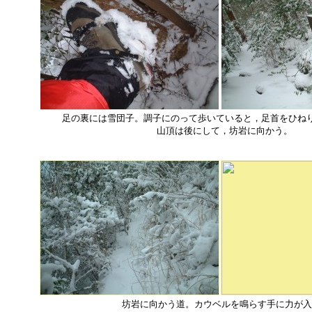
足の裏には雪団子。調子にのって歩いていると，足首をひ
山頂は後にして，坊岩に向かう。
坊岩に向かう道。カウベルを鳴らす手に力が入