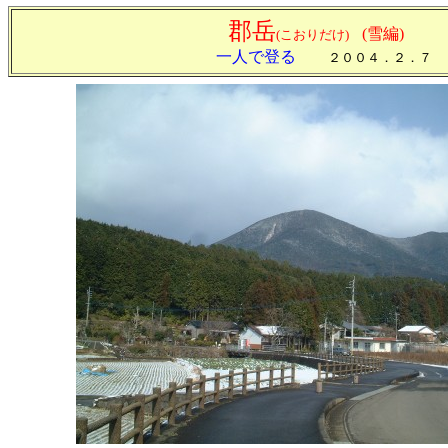
郡岳
(雪編)
(こおりだけ)
一人で登る
２００４．２．７