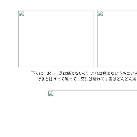
下りは，おっ，足は痛まないぞ。これは痛まないうちにど
行きとはうって違って，空には晴れ間，雪はどんどん溶