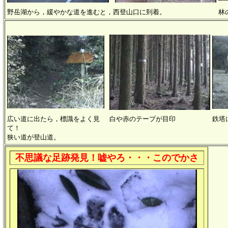
野岳湖から，緩やかな道を進むと，西登山口に到着。
林
広い道に出たら，標識をよく見
白や赤のテープが目印
鉄塔
て！
狭い道が登山道。
不思議な足跡発見！嘘やろ・・・このでかさ