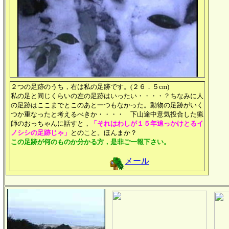
２つの足跡のうち，右は私の足跡です。(２６．５cm)
私の足と同じくらいの左の足跡はいったい・・・・？ちなみに人
の足跡はここまでとこのあと一つもなかった。動物の足跡がいく
つか重なったと考えるべきか・・・・ 下山途中意気投合した猟
師のおっちゃんに話すと，
「それはわしが１５年追っかけとるイ
ノシシの足跡じゃ」
とのこと。ほんまか？
この足跡が何のものか分かる方，是非ご一報下さい。
メール