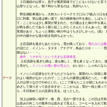
２日連続の山登り。息子が風邪気味でどこにもいけないと言う
山登りとなった。朝７時から登るのは，気持ちいい。
野岳湖駐車場から，大村カントリークラブ(ゴルフ場)入り口を
口に到着。登山道は狭い道で，杉の植林地の中を進む。しばらく
て，ここからは少し展望が望まれた。その後はまた林の中を進ん
が餌を探したであろう掘り起こしがたくさんたくさんあった。彼
実感があり，ちょっと薄暗い林の中はうらさびしかった。(笑) 
の中の緩やかな道が続き気持ちよかった。
土石流跡を過ぎたあたりから，雪が残っており，
雪の上には数
の辺だと，イノシシ，タヌキ，アナグマ，鳥あたりか・・・・雪
跡はない・・・。
途中，うそやろ！という大きな足跡発見。
土石流跡を過ぎた跡は，道も険しく，雪も多くなってきた。
と音がし，
イノシシの黒い影が見えた。
おいおい，しゃれになら
イノシシの足跡をひたすらたどりながら，展望のいい坊岩に着
データ
のよい場所がなかったので，ここからの展望は最高だった。一番
人の山登りなのでやめといた。(ここで落ちたことが誰にもわから
めざして張りきって歩き出すが，ここからは，雪が一段と残って
ら，今日初めて人の足跡を見る。ほっとした。
頂上は細長い場所で，南，西，北が一望できる。この日は天気
山並みの向こうの熊本の山並みまで見えた。コーヒーを入れて飲