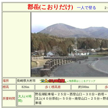
郡岳(こおりだけ)
一人で登る
２
場所
長崎県大村市
←地形図はここをクリック
標高
826m
歩く標高差
約500m
歩
野岳湖駐車場～２５分～西登山口～３０分～鉄塔～
大人(４時
所要時間
頂上(４０分滞在)～５０分～南登山口～２５分～野
間)
車場