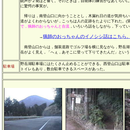
銃声が２発ほど響く。そのときは，自衛隊の練習かなあくらいに
に驚愕の事実が。
帰りは，南登山口に向かうこととし，木漏れ日の道が気持ちい
道がよくわからないが，こっちは人の足跡をたよりに下れた。(
で，猟師のおっちゃんと合流
，いろいろ話をしながら，下ってい
猟師のおっちゃんのイノシシ話はこちら
→
南登山口からは，舗装道路でゴルフ場を横に見ながら，野岳湖
岳がよく見え，「へぇ，あそこに登って下りてきたんだ」という
野岳湖駐車場にはたくさん止めることができる。西登山口は駐車
駐車場
トイレもあり，数台駐車できるスペースがあった。