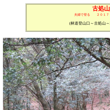
古処山
夫婦で登る ２０１７
(林道登山口～古処山