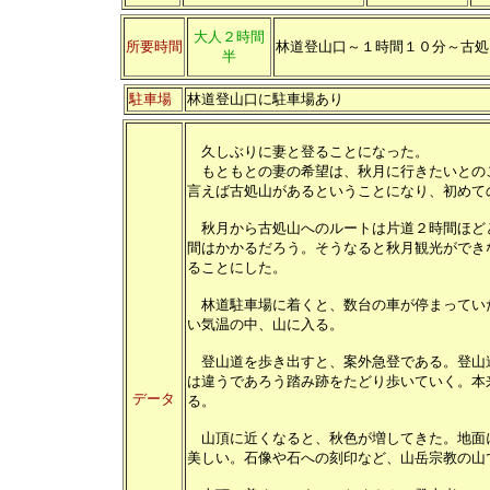
大人２時間
所要時間
林道登山口
～１時間１０分～古処
半
駐車場
林道登山口に駐車場あり
久しぶりに妻と登ることになった。
もともとの妻の希望は、秋月に行きたいとの
言えば古処山があるということになり、初めて
秋月から古処山へのルートは片道２時間ほど
間はかかるだろう。そうなると秋月観光ができ
ることにした。
林道駐車場に着くと、数台の車が停まってい
い気温の中、山に入る。
登山道を歩き出すと、案外急登である。登山
は違うであろう踏み跡をたどり歩いていく。本
データ
る。
山頂に近くなると、秋色が増してきた。地面
美しい。石像や石への刻印など、山岳宗教の山