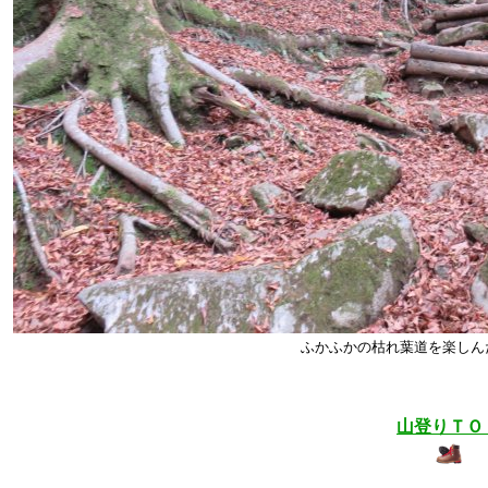
ふかふかの枯れ葉道を楽しん
山登りＴＯ