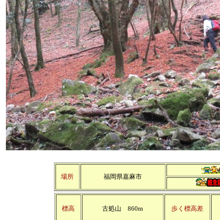
場所
福岡県嘉麻市
標高
古処山 860m
歩く標高差