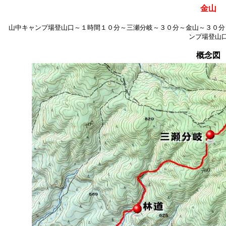
金山
山中キャンプ場登山口～１時間１０分～三瀬分岐～３０分～金山～３０分
ンプ場登山
概念図