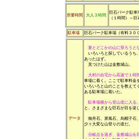
巨石パーク駐車
所要時間
大人３時間
（１時間）～
巨
駐車場
巨石パーク駐車場（有料３０
妻とどこかの山に登ろうと
いろいろと探しているうち、
あったはず。
見つけた山は金敷城山。
大村の自宅から高速で１時
車場に着く。ここで駐車料金
いろいろと山のことを教えて
ある駐車場に着いた。
駐車場横から登山道に入る
と、さまざまな巨石が目を楽
データ
御舟石、屏風石、烏帽子石、
少々大変な山登りの道だ。
分岐点を過ぎ、金敷城山を