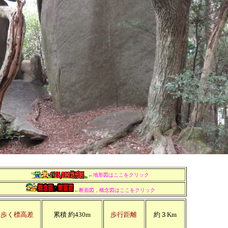
←
地形図はここをクリック
←
断面図，概念図はここをクリック
歩く標高差
累積
約430m
歩行距離
約３Km