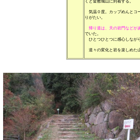
くと金敷城山に到着する。
気温０度。カップめんとコー
りがたい。
帰り道は、天の岩門などが
でいた。
ひとつひとつに感心しながら
道々の変化と岩を楽しめた山