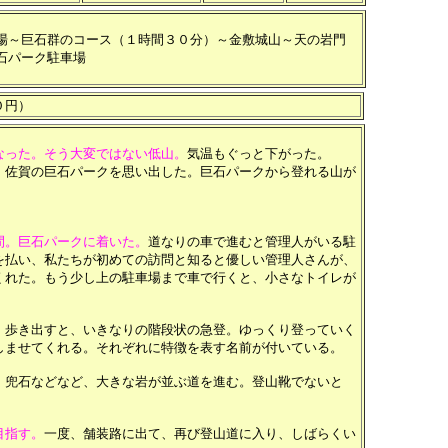
場～巨石群のコース（１時間３０分）～金敷城山
～天の岩門
石パーク駐車場
０円）
なった。そう大変ではない低山。
気温もぐっと下がった。
佐賀の巨石パークを思い出した。巨石パークから登れる山が
間。巨石パークに着いた。
道なりの車で進むと管理人がいる駐
を払い、私たちが初めての訪問と知ると優しい管理人さんが、
くれた。もう少し上の駐車場まで車で行くと、小さなトイレが
。
歩き出すと、いきなりの階段状の急登。ゆっくり登っていく
しませてくれる。それぞれに特徴を表す名前が付いている。
兜石などなど、大きな岩が並ぶ道を進む。登山靴でないと
目指す。
一度、舗装路に出て、再び登山道に入り、しばらくい