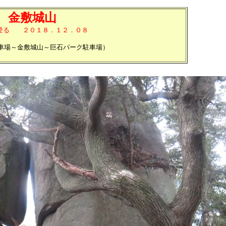
金敷城山
登る ２０１８．１２．０８
駐車場～金敷城山～巨石パーク駐車場）