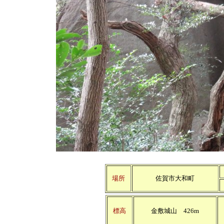
場所
佐賀市大和町
標高
金敷城山 426m