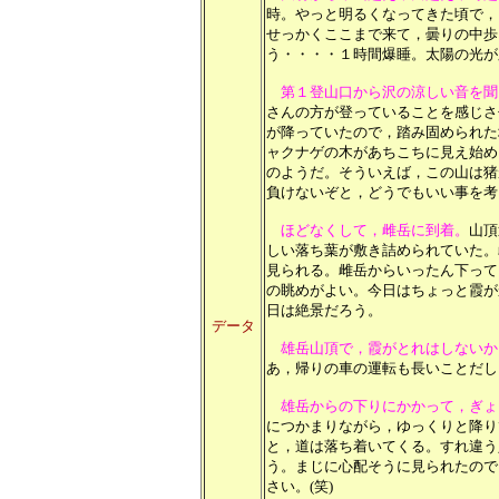
時。やっと明るくなってきた頃で，
せっかくここまで来て，曇りの中歩
う・・・・１時間爆睡。太陽の光が
第１登山口から沢の涼しい音を聞
さんの方が登っていることを感じさ
が降っていたので，踏み固められた
ャクナゲの木があちこちに見え始め
のようだ。そういえば，この山は猪
負けないぞと，どうでもいい事を考
ほどなくして，雌岳に到着。
山頂
しい落ち葉が敷き詰められていた。
見られる。雌岳からいったん下って
の眺めがよい。今日はちょっと霞が
日は絶景だろう。
データ
雄岳山頂で，霞がとれはしないか
あ，帰りの車の運転も長いことだし
雄岳からの下りにかかって，ぎょ
につかまりながら，ゆっくりと降り
と，道は落ち着いてくる。すれ違う
う。まじに心配そうに見られたので
さい。(笑)