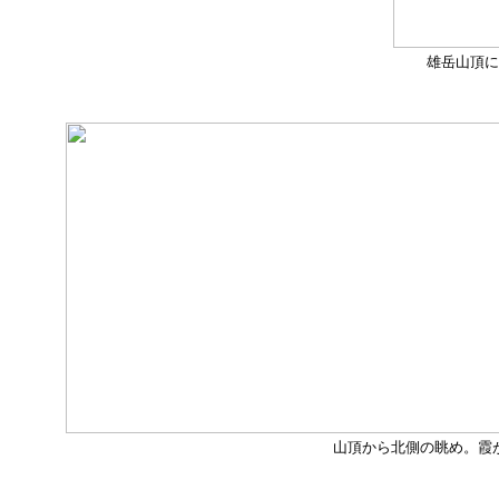
雄岳山頂に
山頂から北側の眺め。霞