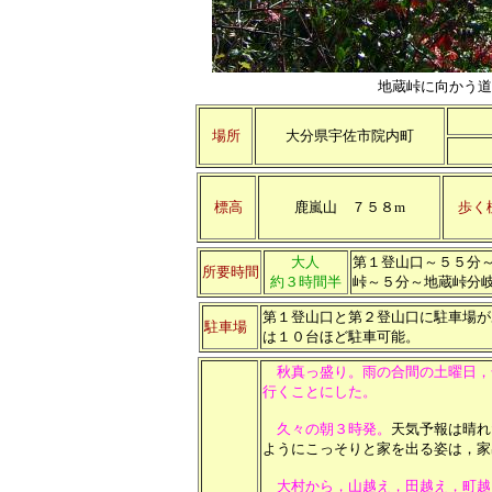
地蔵峠に向かう道
場所
大分県宇佐市院内町
標高
鹿嵐山 ７５８m
歩く
大人
第１登山口～５５分
所要時間
約３時間半
峠～５分～地蔵峠分
第１登山口と第２登山口に駐車場が
駐車場
は１０台ほど駐車可能。
秋真っ盛り。雨の合間の土曜日，
行くことにした。
久々の朝３時発。
天気予報は晴れ
ようにこっそりと家を出る姿は，家
大村から，山越え，田越え，町越