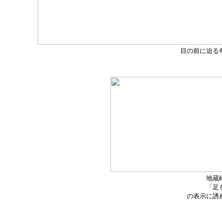
目の前に迫る
地蔵
「足
の表示に誘