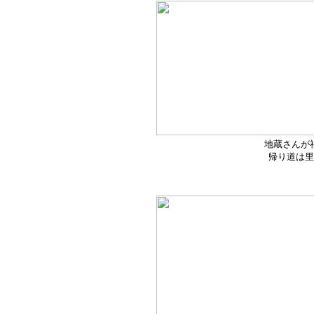
地蔵さんが
帰り道は里