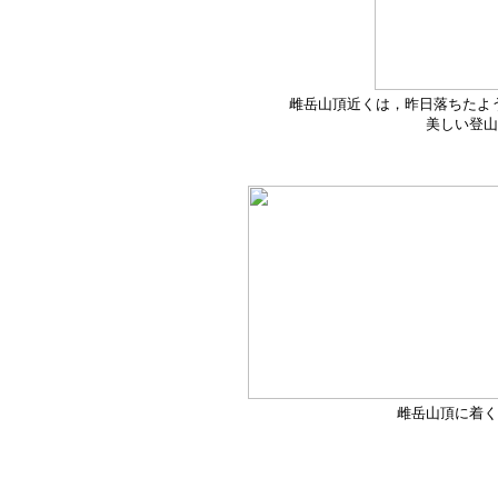
雌岳山頂近くは，昨日落ちたよ
美しい登山
雌岳山頂に着く