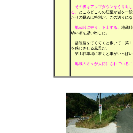
その後はアップダウンをくり返し
る。
ところどころの紅葉が岩を一段
たりの眺めは格別だ。この辺りにな
地蔵峠に寄り，下山する。
地蔵峠
幼い頃を思い出した。
舗装路をてくてくと歩いて，第１
を感じさせる風景だ。
第１駐車場に着くと車がいっぱい
地域の方々が大切にされている