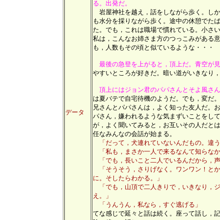
る。出発だ。
岩屋神社を越え，話をしながら歩く。しか
も水分を採りながら歩く。途中の休憩でた
た。でも，これは職場で慣れている。小さ
私は，こんなお姉さま方のつっこみがある
も，人数もその頃と似ているような・・・
最後の急登を上がると，頂上だ。青空が
やすいところが好きだ。暗い道がいきなり
頂上にはジョン君のパパさんとそよ風さ
は夏バテで自宅待機のようだ。でも，変だ
兄さんとパパさんは，よく知った友人だ。
データ
パさん，嫌われるような気まずいことをし
が，よく聞いてみると，お互いその人だと
任なみんなの会話が始まる。
「だって，犬連れていないんだもの。違
「私も，まさか一人で来るなんて知らなか
「でも，長いこと二人でいるんだから，声
「そうそう，さりげなく。ワンワン！とか
に。そしたらわかる。」
「でも，山頂で二人きりで，いきなり，ジ
え。」
「うんうん，私なら，すぐ逃げる」
てな感じで延々と話は続く。座って話し，