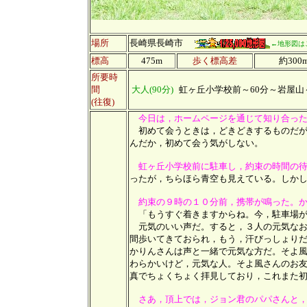
場所
長崎県長崎市
←地形図は
標高
475m
歩く標高差
約300
所要時
間
大人(90分)
虹ヶ丘小学校前～60分～岩屋山
(往復)
今日は，ホームページを通じて知り合っ
初めて会うときは，どきどきするものだが
んだか，初めて会う気がしない。
虹ヶ丘小学校前に駐車し，約束の時間の
ったが，ちらほら青空も見えている。しか
約束の９時の１０分前，携帯が鳴った。
「もうすぐ着きますからね。今，駐車場が
元気のいい声だ。すると，３人の元気なお
間歩いてきておられ，もう，汗びっしょりだ
かりんさんは声と一緒で元気な方だ。そよ
わらかいけど，元気な人。そよ風さんのお
真でちょくちょく拝見しており，これまた
さあ，頂上では，
ジョン君のパパさんと