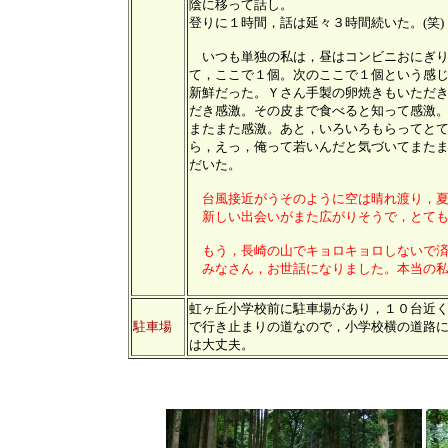
陰に移って話し。
登りに１時間，話は延々３時間続いた。(笑
いつも単独の私は，昼はコンビニおにぎり
て，ここで１個。次のここで１個という感
新鮮だった。Ｙさん手製の卵焼きもいただ
だき感激。その皮まで食べると知って感激
またまた感激。あと，いろいろもらってと
ら，えっ，俺って若いんだと気づいてまた
だいた。
台風接近がうそのように空は晴れ渡り，
新しい出会いがまた広がりそうで，とても
もう，長崎の山でキョロキョロしないで済
みなさん，お世話になりました。本当の私
虹ヶ丘小学校前に駐車場があり，１０台近
駐車場
で行き止まりの道なので，小学校横の道路
は大丈夫。