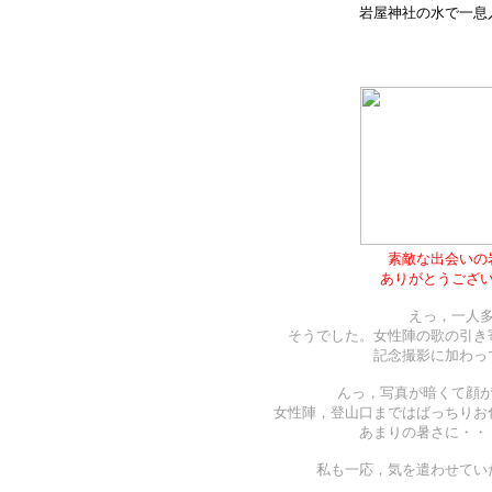
岩屋神社の水で一息
素敵な出会いの
ありがとうござ
えっ，一人
そうでした。女性陣の歌の引き
記念撮影に加わっ
んっ，写真が暗くて顔
女性陣，登山口まではばっちりお
あまりの暑さに・・
私も一応，気を遣わせてい