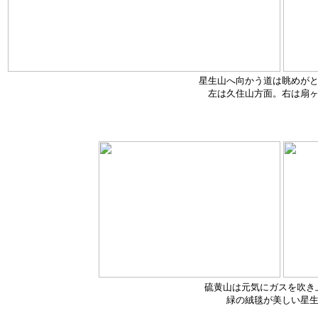
星生山へ向かう道は眺めが
左は久住山方面。右は扇
硫黄山は元気にガスを吹き
緑の絨毯が美しい星