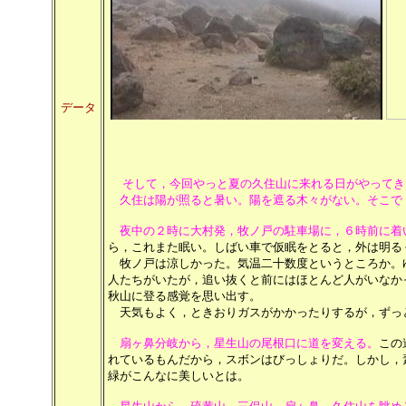
データ
そして，今回やっと夏の久住山に来れる日がやってき
久住は陽が照ると暑い。陽を遮る木々がない。そこで
夜中の２時に大村発，牧ノ戸の駐車場に，６時前に着
ら，これまた眠い。しばい車で仮眠をとると，外は明る
牧ノ戸は涼しかった。気温二十数度というところか。
人たちがいたが，追い抜くと前にはほとんど人がいなか
秋山に登る感覚を思い出す。
天気もよく，ときおりガスがかかったりするが，ずっ
扇ヶ鼻分岐から，星生山の尾根口に道を変える。
この
れているもんだから，スボンはびっしょりだ。しかし，
緑がこんなに美しいとは。