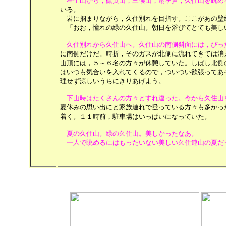
星生山から，硫黄山，三俣山，扇ヶ鼻，久住山を眺め
いる。
岩に掴まりながら，久住別れを目指す。ここがあの壁
「おお，憧れの緑の久住山。朝日を浴びてとても美し
久住別れから久住山へ。久住山の南側斜面には，ぴっ
に南側だけだ。時折，そのガスが北側に流れてきては消
山頂には，５～６名の方々が休憩していた。しばし北側
はいつも気合いを入れてくるので，ついつい欲張ってあ
理せず涼しいうちにきりあげよう。
下山時はたくさんの方々とすれ違った。今から久住山
夏休みの思い出にと家族連れで登っている方々も多かっ
着く。１１時前，駐車場はいっぱいになっていた。
夏の久住山。緑の久住山。美しかったなあ。
一人で眺めるにはもったいない美しい久住連山の夏だ