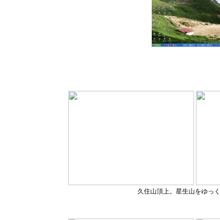
久住山頂上。星生山をゆっ