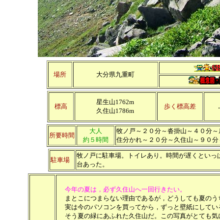
場所
大分県九重町
星生山1762m
.
標高
歩く標高差
久住山1786m
大人
牧ノ戸～２０分～沓掛山～４０分～
所要時間
約５時間
住分かれ～２０分～久住山～９０分
牧ノ戸に駐車場。トイレあり。時間が遅くといっ
駐車場
台あった。
今年の夏は，必ず久住山へ一回行きたい。
まとこにつまらない理由であるが，どうしても夏のう
実は今のパソコンを買ってから，ずっと壁紙にしてい
そう夏の緑にあふれた久住山だ。この写真がとても気