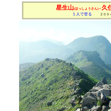
星生山
久
(ほっしょうさん)～
１人で登る
２００