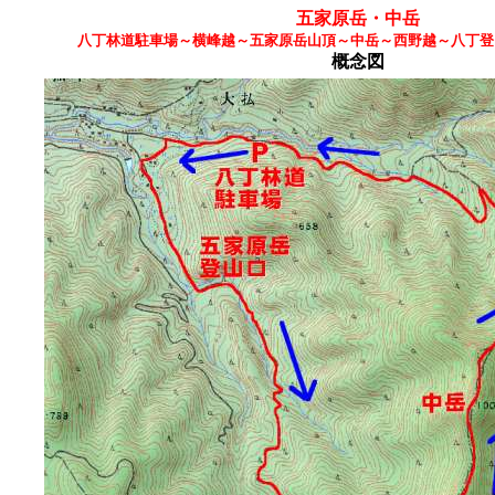
五家原岳・中岳
八丁林道駐車場～横峰越～五家原岳山頂～中岳～西野越～八丁登
概念図