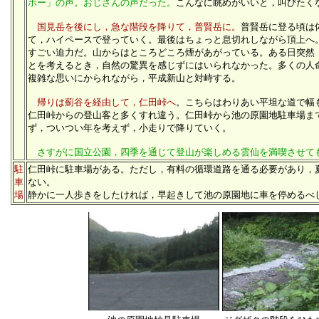
ホー」の声。おじさんの声だった。
こんなに眺めがいいと，叫びたく
国見岳を後にし，急な階段を降りて，普賢岳に。
普賢岳に登る頃は
て，ハイペースで登っていく。最後はちょっと息切れしながら頂上へ
すごい迫力だ。山からはところどころ煙があがっている。ある日突然
とを考えるとき，自然の驚異を感じずにはいられなかった。多くの人
複雑な思いにかられながら，平成新山と対峙する。
帰りは
薊
谷を経由して，仁田峠へ
。こちらはわりあい平坦な道で幅
仁田峠からの登山客と多くすれ違う。仁田峠から池の原園地駐車場ま
ず，ついつい年を考えず，小走りで降りていく。
さすがに国立公園，四季を通じて登山が楽しめる雲仙を満喫させて
駐
仁田峠に駐車場がある。ただし，有料の循環道路を通る必要があり，
車
ない。
場
静かに一人歩きをしたければ，早起きして池の原園地に車を停めるべ