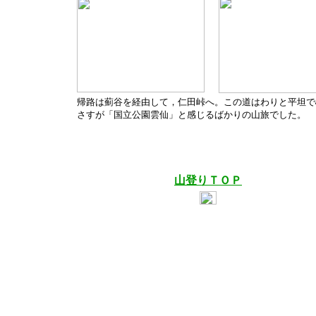
帰路は
薊
谷を経由して，仁田峠へ。この道はわりと平坦で
さすが「国立公園雲仙」と感じるばかりの山旅でした。
山登りＴＯＰ