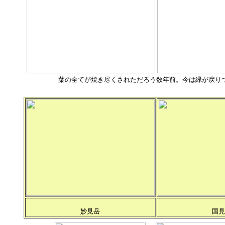
葉の全てが焼き尽くされただろう数年前。今は緑が戻り
妙見岳
国見