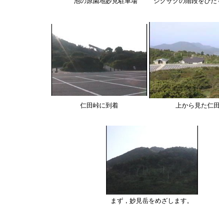
池の原園地妙見駐車場
ジグザクの階段をひた
仁田峠に到着
上から見た仁
まず，妙見岳をめざします。