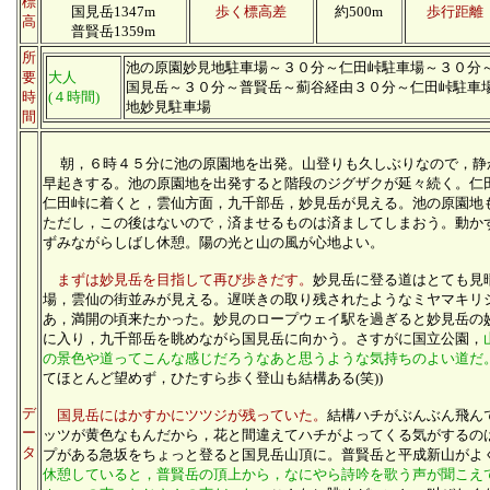
標
国見岳1347m
歩く標高差
約500m
歩行距離
高
普賢岳1359m
所
池の原園妙見地駐車場～３０分～仁田峠駐車場～３０分
要
大人
国見岳～３０分～普賢岳～薊谷経由３０分～仁田峠駐車
時
(４時間)
地妙見駐車場
間
朝，６時４５分に池の原園地を出発。山登りも久しぶりなので，静
早起きする。池の原園地を出発すると階段のジグザクが延々続く。仁
仁田峠に着くと，雲仙方面，九千部岳，妙見岳が見える。池の原園地
ただし，この後はないので，済ませるものは済ましてしまおう。動か
ずみながらしばし休憩。陽の光と山の風が心地よい。
まずは妙見岳を目指して再び歩きだす。
妙見岳に登る道はとても見
場，雲仙の街並みが見える。遅咲きの取り残されたようなミヤマキリ
あ，満開の頃来たかった。妙見のロープウェイ駅を過ぎると妙見岳の
に入り，九千部岳を眺めながら国見岳に向かう。さすがに国立公園，
の景色や道ってこんな感じだろうなあと思うような気持ちのよい道だ
てほとんど望めず，ひたすら歩く登山も結構ある(笑))
デ
国見岳にはかすかにツツジが残っていた。
結構ハチがぶんぶん飛ん
ー
ッツが黄色なもんだから，花と間違えてハチがよってくる気がするの
タ
プがある急坂をちょっと登ると国見岳山頂に。普賢岳と平成新山がよ
休憩していると，普賢岳の頂上から，なにやら詩吟を歌う声が聞こえ