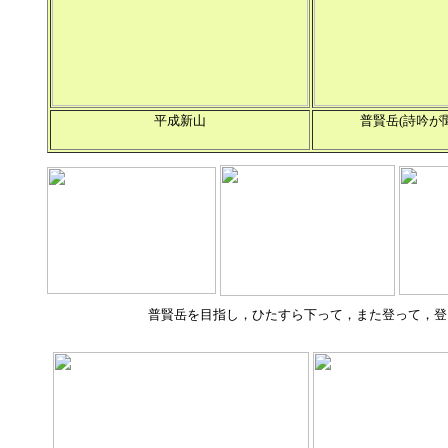
平成新山
普賢岳(詩吟が
普賢岳を目指し，ひたすら下って，また登って，登