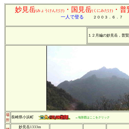
妙見岳
・国見岳
・普
(みょうけんだけ)
(くにみだけ)
一人で登る
２００３．６．７
１２月編の妙見岳，普賢
場
長崎県小浜町
←地形図はここをクリック
所
妙見岳1333m