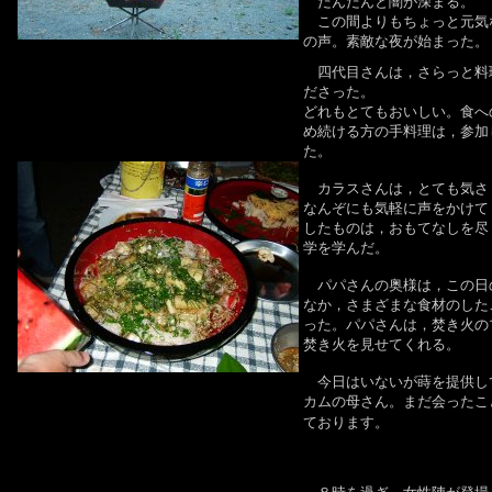
だんだんと闇が深まる。
この間よりもちょっと元気
の声。素敵な夜が始まった。
四代目さんは，さらっと料
ださった。
どれもとてもおいしい。食へ
め続ける方の手料理は，参加
た。
カラスさんは，とても気さ
なんぞにも気軽に声をかけて
したものは，おもてなしを尽
学を学んだ。
パパさんの奥様は，この日
なか，さまざまな食材のした
った。パパさんは，焚き火の
焚き火を見せてくれる。
今日はいないが蒔を提供し
カムの母さん。まだ会ったこ
ております。