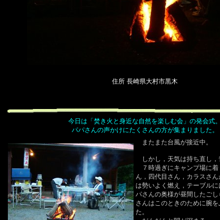
住所
長崎県大村市黒木
今日は「焚き火と身近な自然を楽しむ会」の発会式
パパさんの声かけにたくさんの方が集まりました。
またまた台風が接近中。
しかし，天気は持ち直し，
７時過ぎにキャンプ場に着
ん，四代目さん，カラスさん
は勢いよく燃え，テーブルに
パさんの奥様が昼間したごし
さんはこのときのために腕を
た。