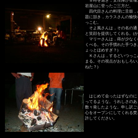
８時を過ぎ，女性陣が登場
岩屋山に登ったご三方だ。
四代目さんの料理に舌鼓，
題に頷き，カラスさんの愉快
っこむ。
そよ風さんは，その名の通
と笑顔を提供してくれる。(か
マリーさんは，蒔が少なく
くべる。その手慣れた手つき
ょっとほめすぎ？)
Ｋさんは，するどいつっこ
まる。その視点がおもしろい
ねた？)
はじめて会ったはずなのに
ってるような。うれしさのあ
数々発したような。申し訳ご
心をオープンにしてくれる焚
許してください。