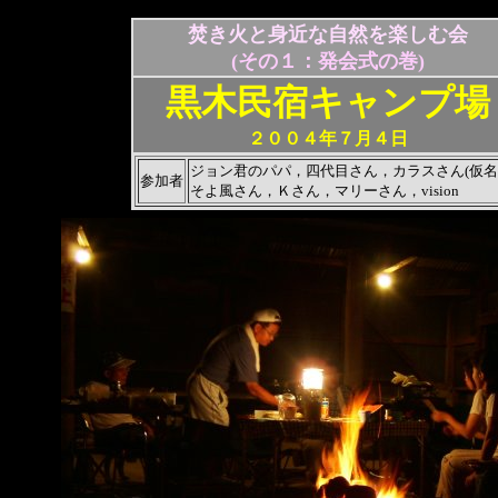
焚き火と身近な自然を楽しむ会
(その１：発会式の巻)
黒木民宿キャンプ場
２００４年７月４日
ジョン君のパパ，四代目さん，カラスさん(仮名
参加者
そよ風さん，Ｋさん，マリーさん，vision