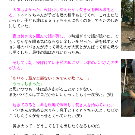
天気もよかった。夜は少し冷えたが，焚き火を囲み暖をと
る。
ｓｏｎｙちゃんが子ども達の相手もしてくれ，これまた助
かった。子ども達はｓｏｎｙちゃんに合うのをしてもたのしみ
にしていた。
夜は焚き火を囲んで話が弾む。
３時過ぎまで話が続いた。で
も，なかなか眠る気にならない楽しい夜だった。薪を残すとジ
ョン君のパパさんが持って帰るのが大変とがんばって薪を燃や
し尽くした。最後の熾はきれいだったあ。
そして，朝。寝ぼけている私の耳にジョン君のパパさんの声
が入る。
「ありゃ，薪が全部ない！おでんが炊けん！」
「うっ，しまった」
と思いつつも，体は起きあがることができない。
まあパパさんはプロだからいいかっ，ともう一度寝た。(笑)
起きてみると，薪を現地で調達し，焚き火を始めていた。
パパさんが集める木々を，息子とｓｏｎｙちゃんと，なぜか
こつしんさんがせっせとくべていた。(笑)
焚き火って，どうしても手を出したくなるものだ。