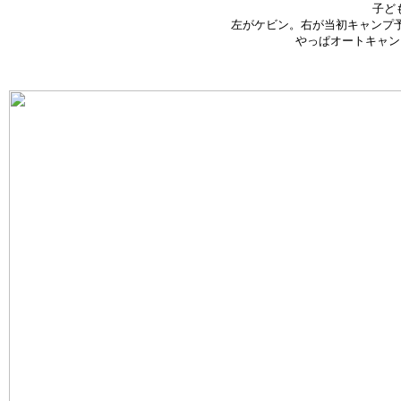
子ど
左がケビン。右が当初キャンプ
やっぱオートキャン