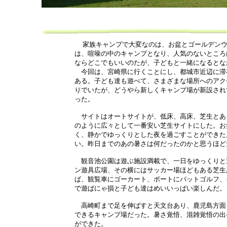
家族キャンプで大変なのは、お盆とゴールデン
は、喧噪の中のキャンプとなり、人気のないところ
ならどこでもいいのたが、子どもと一緒になるとな
今回は、宮崎県に行くことにし、都城市近辺に滞
ある。子ども達も遊べて、さまざまな場所へのアク
りでいたが、どうやら新しくキャンプ場が新設され
った。
サイトはオートサイトが、低床、高床、芝生とあ
のように広々として一番安い芝生サイトにした。お
く、静かでゆっくりとした夜を過ごすことができた
い。昨日までのあの暑さは何だったのかと思うほど
観音池公園は遊ぶ施設満載で、一日をゆっくりと
ン遊具広場、その横にはサッカー場ほどもある芝生
ば、観覧車にゴーカート、ボートにパットゴルフ、
で遊ばにゃ損と子ども達はめいいっぱい楽しんだ。
高崎町まで足を伸ばすと天文台あり、鹿児島方面
できるキャンプ場だった。暑さ覚悟、混雑覚悟の出
ができた。