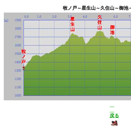
牧ノ戸～星生山～久住山～御池
戻る