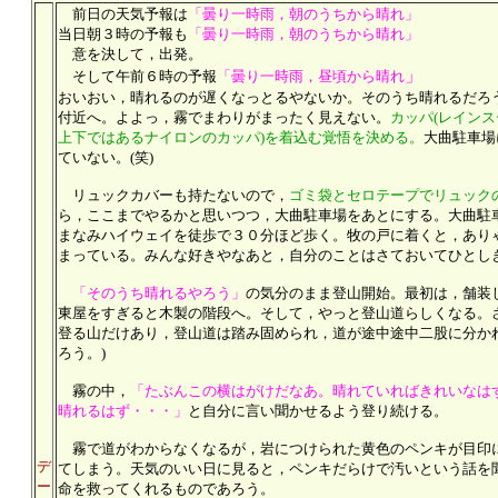
前日の天気予報は
「曇り一時雨，朝のうちから晴れ」
当日朝３時の予報も
「曇り一時雨，朝のうちから晴れ」
意を決して，出発。
」
そして午前６時の予報
「曇り一時雨，昼頃から晴れ
おいおい，晴れるのが遅くなっとるやないか。そのうち晴れるだろ
付近へ。よよっ，霧でまわりがまったく見えない。
カッパ(レイン
上下ではあるナイロンのカッパ)を着込む覚悟を決める。
大曲駐車場
ていない。(笑)
リュックカバーも持たないので，
ゴミ袋とセロテープでリュック
ら，ここまでやるかと思いつつ，大曲駐車場をあとにする。大曲駐
まなみハイウェイを徒歩で３０分ほど歩く。牧の戸に着くと，あり
まっている。みんな好きやなあと，自分のことはさておいてひとし
「そのうち晴れるやろう」
の気分のまま登山開始。最初は，舗装
東屋をすぎると木製の階段へ。そして，やっと登山道らしくなる。
登る山だけあり，登山道は踏み固められ，道が途中途中二股に分か
ろう。)
霧の中，
「たぶんこの横はがけだなあ。晴れていればきれいなは
晴れるはず・・・」
と自分に言い聞かせるよう登り続ける。
霧で道がわからなくなるが，岩につけられた黄色のペンキが目印
デ
てしまう。天気のいい日に見ると，ペンキだらけで汚いという話を
ー
命を救ってくれるものであろう。