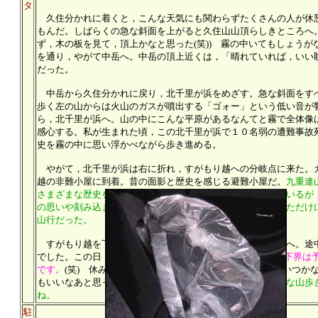
タ
久住分かれに着くと，こんな天気にも関わらずたくさんの人が休
もんだ。しばらくの急な斜面を上がると久住山山頂らしきところへ
ず，木の板を見て，頂上かなと思った(笑)) 霧の中いてもしょう
を通り，やがて中岳へ。中岳の頂上近くは，「晴れていれば，いい
だった。
中岳から久住分かれに戻り，北千里が浜をめざす。急な斜面をす
歩く左の山からは火山のガスが噴出する「ゴォー」という低い音が
ら，北千里が浜へ。山の中にこんな平原があるなんてと霧で全体像
感心する。私が生まれた頃，この北千里が浜で１０名弱の遭難事故
史を霧の中に思い浮かべながら歩き進める。
やがて，北千里が浜は右に折れ，すがもり越への分岐点に来た。
越の非難小屋に到着。昔の面影と歴史を感じる避難小屋だ。
九重連
さまざまな歴史を持つ山である。人の手があちこちに入っているが
の思いや刻み込まれた歴史を彷彿させるものがある。霧だっただけ
山行だった。
すがもり越を下り，硫黄山の噴煙を見ながら，大曲駐車場へ。途
でした。この日，１４００m付近よりは雲がかかっており，
下界は
です。
(笑) 休みの日と天気と久住の眺めを堪能できる日はいつか
もいいなあと思った今日でした。
だって，久住でこんな静かな山歩
ね。
駐