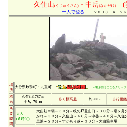
久住山
・中岳
(
(くじゅうさん)
(なかだけ)
一人で登る
２００３．４．２６
場
大分県玖珠町・九重町
←地形図はここをクリック
所
標
久住山1787m
歩く標高差
約500m
歩行距離
高
中岳1791m
所
大曲駐車場～３０分～牧の戸登山口～３０分～扇ヶ鼻
要
大人
かれ～３０分～久住山～４０分～中岳～４０分～久住
時
(６時間)
里浜～２０分～すがもり越～３０分～大曲駐車場
間