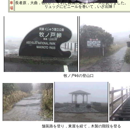
車
長者原，大曲，牧の戸。それと路肩に駐車スペースがありました。
リュックにビニールを巻いて，いざ出陣！
場
牧ノ戸峠の登山口
舗装路を登り，東屋を経て，木製の階段を登る